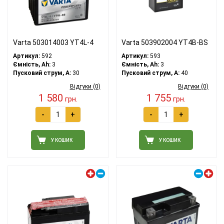
Varta 503014003 YT4L-4
Varta 503902004 YT4B-BS
Артикул:
592
Артикул:
593
Ємність, Ah:
3
Ємність, Ah:
3
Пусковий струм, A:
30
Пусковий струм, A:
40
Відгуки (0)
Відгуки (0)
1 580
1 755
грн.
грн.
-
+
-
+
У КОШИК
У КОШИК
Лівий плюс
Правий плюс