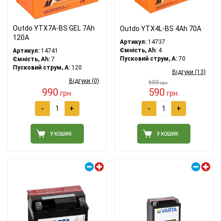
Outdo YTX7A-BS GEL 7Аh
Outdo YTX4L-BS 4Аh 70А
120А
Артикул:
14737
Ємність, Ah:
4
Артикул:
14741
Пусковий струм, A:
70
Ємність, Ah:
7
Пусковий струм, A:
120
Відгуки (13)
Відгуки (0)
600
грн.
990
590
грн.
грн.
-
+
-
+
У КОШИК
У КОШИК
Правий плюс
Правий плюс