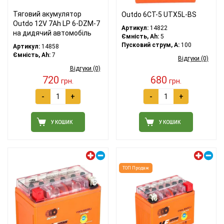
Тяговий акумулятор
Outdo 6СТ-5 UTX5L-BS
Outdo 12V 7Ah LP 6-DZM-7
Артикул:
14822
на дидячий автомобіль
Ємність, Ah:
5
Пусковий струм, A:
100
Артикул:
14858
Ємність, Ah:
7
Відгуки (0)
Відгуки (0)
720
680
грн.
грн.
-
+
-
+
У КОШИК
У КОШИК
Лівий плюс
Лівий плюс
ТОП Продаж