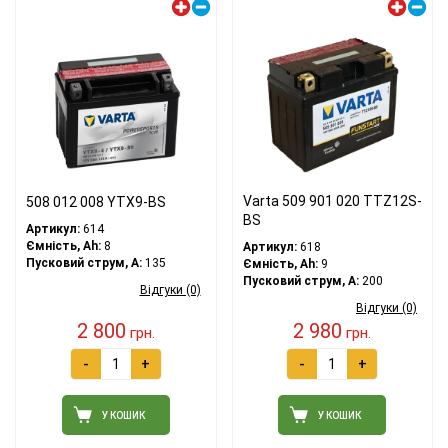
Varta 509 901 020 TTZ12S-
508 012 008 YTX9-BS
BS
Артикул:
614
Ємність, Ah:
8
Артикул:
618
Пусковий струм, A:
135
Ємність, Ah:
9
Пусковий струм, A:
200
Відгуки (0)
Відгуки (0)
2 800
2 980
грн.
грн.
-
+
-
+
У КОШИК
У КОШИК