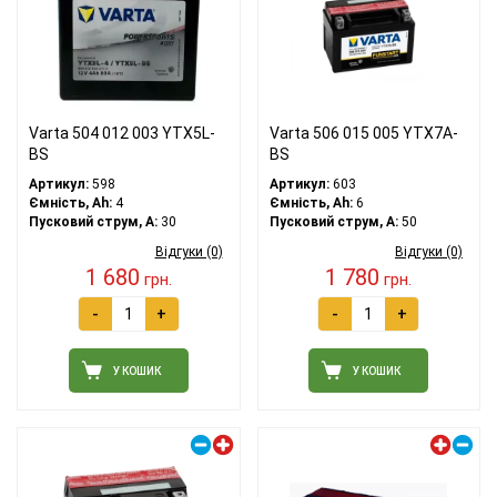
Varta 504 012 003 YTX5L-
Varta 506 015 005 YTX7A-
BS
BS
Артикул:
598
Артикул:
603
Ємність, Ah:
4
Ємність, Ah:
6
Пусковий струм, A:
30
Пусковий струм, A:
50
Відгуки (0)
Відгуки (0)
1 680
1 780
грн.
грн.
-
+
-
+
У КОШИК
У КОШИК
Правий плюс
Лівий плюс