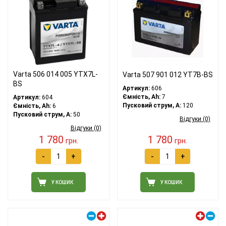
Varta 506 014 005 YTX7L-
Varta 507 901 012 YT7B-BS
BS
Артикул:
606
Ємність, Ah:
7
Артикул:
604
Пусковий струм, A:
120
Ємність, Ah:
6
Пусковий струм, A:
50
Відгуки (0)
Відгуки (0)
1 780
1 780
грн.
грн.
-
+
-
+
У КОШИК
У КОШИК
Правий плюс
Лівий плюс