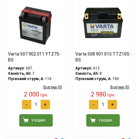
Varta 507 902 011 YTZ7S-
Varta 508 901 015 TTZ10S-
BS
BS
Артикул:
607
Артикул:
612
Ємність, Ah:
7
Ємність, Ah:
8
Пусковий струм, A:
110
Пусковий струм, A:
150
Відгуки (0)
Відгуки (0)
2 000
2 980
грн.
грн.
-
+
-
+
У КОШИК
У КОШИК
Лівий плюс
Лівий плюс