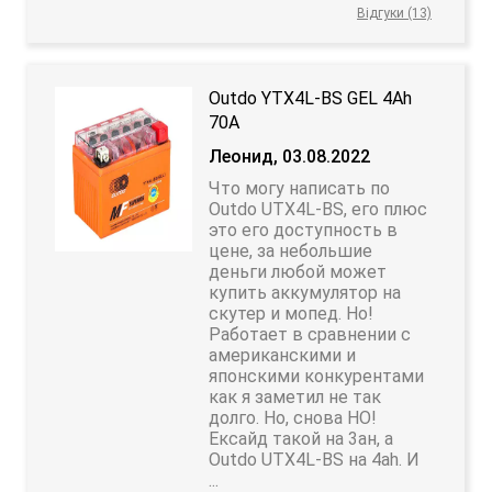
Відгуки (13)
Outdo YTX4L-BS GEL 4Аh
70А
Леонид, 03.08.2022
Что могу написать по
Outdo UTX4L-BS, его плюс
это его доступность в
цене, за небольшие
деньги любой может
купить аккумулятор на
скутер и мопед. Но!
Работает в сравнении с
американскими и
японскими конкурентами
как я заметил не так
долго. Но, снова НО!
Ексайд такой на 3ан, а
Outdo UTX4L-BS на 4ah. И
...