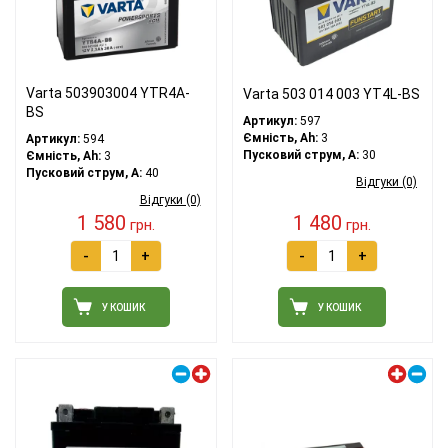
Varta 503903004 YTR4A-
Varta 503 014 003 YT4L-BS
BS
Артикул:
597
Ємність, Ah:
3
Артикул:
594
Пусковий струм, A:
30
Ємність, Ah:
3
Пусковий струм, A:
40
Відгуки (0)
Відгуки (0)
1 580
1 480
грн.
грн.
-
+
-
+
У КОШИК
У КОШИК
Правий плюс
Лівий плюс