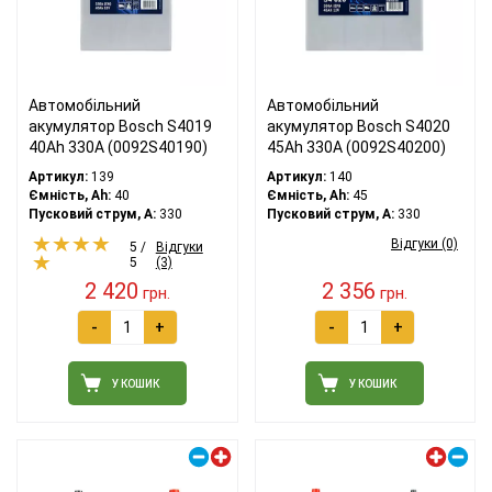
Автомобільний
Автомобільний
акумулятор Bosch S4019
акумулятор Bosch S4020
40Ah 330A (0092S40190)
45Ah 330A (0092S40200)
Артикул:
139
Артикул:
140
Ємність, Ah:
40
Ємність, Ah:
45
Пусковий струм, A:
330
Пусковий струм, A:
330
Відгуки (0)
5 /
Відгуки
5
(3)
2 420
2 356
грн.
грн.
-
+
-
+
У КОШИК
У КОШИК
Правий плюс
Лівий плюс