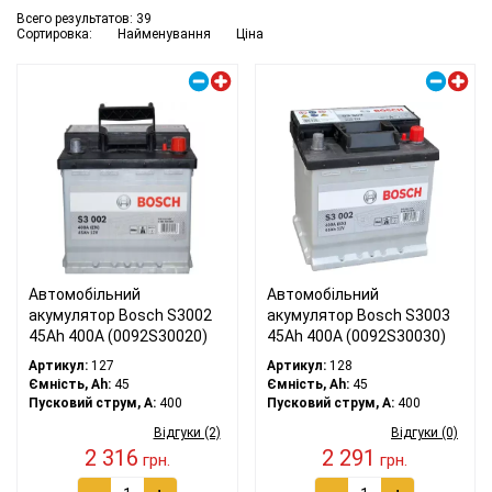
Всего результатов:
39
Сортировка:
Найменування
Ціна
Правий плюс
Правий плюс
Автомобільний
Автомобільний
акумулятор Bosch S3002
акумулятор Bosch S3003
45Ah 400A (0092S30020)
45Ah 400A (0092S30030)
Артикул:
127
Артикул:
128
Ємність, Ah:
45
Ємність, Ah:
45
Пусковий струм, A:
400
Пусковий струм, A:
400
Відгуки (2)
Відгуки (0)
2 316
2 291
грн.
грн.