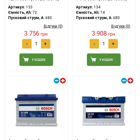
Артикул:
133
Артикул:
134
Ємність, Ah:
72
Ємність, Ah:
74
Пусковий струм, A:
680
Пусковий струм, A:
680
Відгуки (0)
Відгуки (0)
3 756
3 908
грн.
грн.
-
+
-
+
У КОШИК
У КОШИК
Правий плюс
Правий плюс