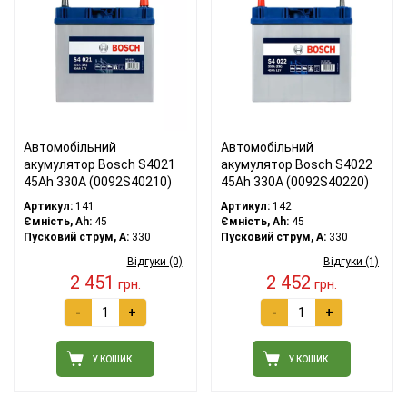
Автомобільний
Автомобільний
акумулятор Bosch S4021
акумулятор Bosch S4022
45Ah 330A (0092S40210)
45Ah 330A (0092S40220)
Артикул:
141
Артикул:
142
Ємність, Ah:
45
Ємність, Ah:
45
Пусковий струм, A:
330
Пусковий струм, A:
330
Відгуки (0)
Відгуки (1)
2 451
2 452
грн.
грн.
-
+
-
+
У КОШИК
У КОШИК