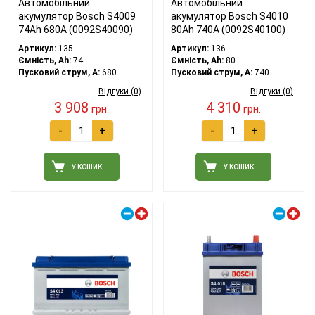
Автомобільний
Автомобільний
акумулятор Bosch S4009
акумулятор Bosch S4010
74Ah 680A (0092S40090)
80Ah 740A (0092S40100)
Артикул:
135
Артикул:
136
Ємність, Ah:
74
Ємність, Ah:
80
Пусковий струм, A:
680
Пусковий струм, A:
740
Відгуки (0)
Відгуки (0)
3 908
4 310
грн.
грн.
-
+
-
+
У КОШИК
У КОШИК
Правий плюс
Правий плюс