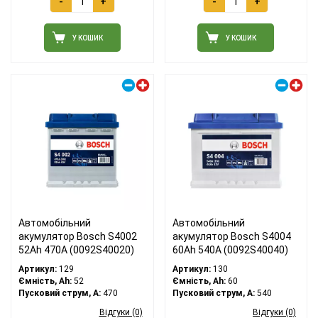
-
+
-
+
У КОШИК
У КОШИК
Правий плюс
Правий плюс
Автомобільний
Автомобільний
акумулятор Bosch S4002
акумулятор Bosch S4004
52Ah 470A (0092S40020)
60Ah 540A (0092S40040)
Артикул:
129
Артикул:
130
Ємність, Ah:
52
Ємність, Ah:
60
Пусковий струм, A:
470
Пусковий струм, A:
540
Відгуки (0)
Відгуки (0)