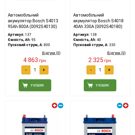
Автомобільний
Автомобільний
акумулятор Bosch S4013
акумулятор Bosch S4018
95Ah 800A (0092S40130)
40Ah 330A (0092S40180)
Артикул:
137
Артикул:
138
Ємність, Ah:
95
Ємність, Ah:
40
Пусковий струм, A:
800
Пусковий струм, A:
330
Відгуки (0)
Відгуки (0)
4 863
2 325
грн.
грн.
-
+
-
+
У КОШИК
У КОШИК
Лівий плюс
Правий плюс