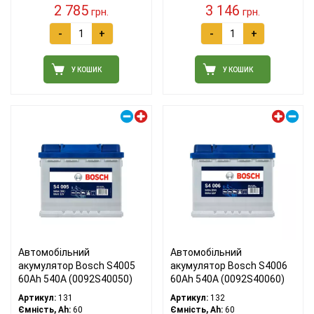
2 785
3 146
грн.
грн.
-
+
-
+
У КОШИК
У КОШИК
Правий плюс
Лівий плюс
Автомобільний
Автомобільний
акумулятор Bosch S4005
акумулятор Bosch S4006
60Ah 540A (0092S40050)
60Ah 540A (0092S40060)
Артикул:
131
Артикул:
132
Ємність, Ah:
60
Ємність, Ah:
60