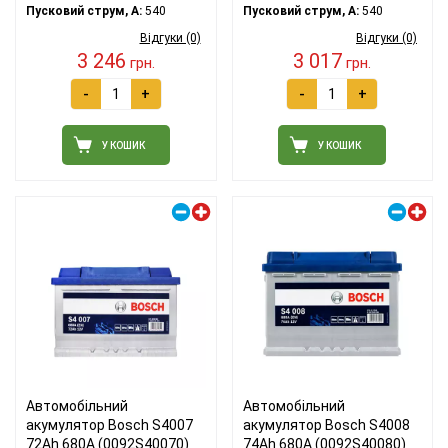
Пусковий струм, A:
540
Пусковий струм, A:
540
Відгуки (0)
Відгуки (0)
3 246
3 017
грн.
грн.
-
+
-
+
У КОШИК
У КОШИК
Правий плюс
Правий плюс
Автомобільний
Автомобільний
акумулятор Bosch S4007
акумулятор Bosch S4008
72Ah 680A (0092S40070)
74Ah 680A (0092S40080)