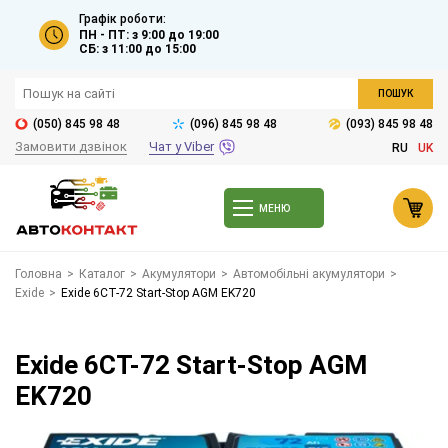
Графік роботи:
ПН - ПТ: з 9:00 до 19:00
СБ: з 11:00 до 15:00
ПОШУК
(050) 845 98 48
(096) 845 98 48
(093) 845 98 48
Замовити дзвінок
Чат у Viber
RU
UK
МЕНЮ
Головна
>
Каталог
>
Акумулятори
>
Автомобільні акумулятори
>
Exide
>
Exide 6СТ-72 Start-Stop AGM EK720
Exide 6СТ-72 Start-Stop AGM
EK720