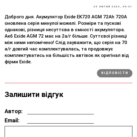
25 ЛЮТИЙ 2023, 09:41
Доброго дня. Акумулятор Exide EK720 AGM 72Ah 720A
оновлена серія минулої можелі. Розміри та пускові
однакові, різниця несуттєва в ємності акумулятора.
Акб Exide AGM 72 має на 2а/г більше. Суттєвої різниці
між ними непомічено! Слід зауважити, що серія на 70
а/г довгий час комплектувалась, та продовжує
комплектуватись на більшість автівок як оригінал від
фірми Exide.
ВІДПОВІСТИ
Залишити відгук
Автор:
Email: