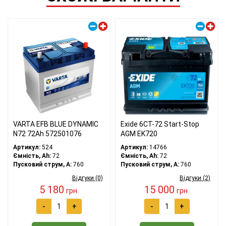
Правий плюс
Правий плюс
VARTA EFB BLUE DYNAMIC
Exide 6СТ-72 Start-Stop
N72 72Ah 572501076
AGM EK720
Артикул:
524
Артикул:
14766
Ємність, Ah:
72
Ємність, Ah:
72
Пусковий струм, A:
760
Пусковий струм, A:
760
Відгуки (0)
Відгуки (2)
5 180
15 000
грн.
грн.
-
+
-
+