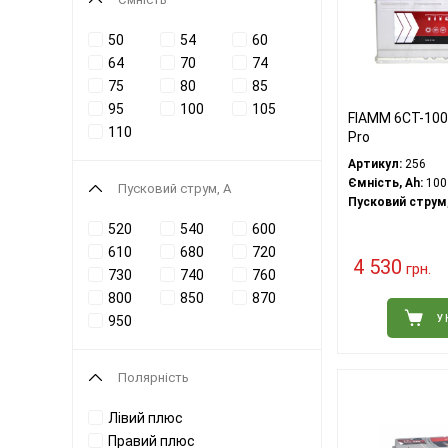
50
54
60
64
70
74
75
80
85
95
100
105
FIAMM 6СТ-100
110
Pro
Артикул:
256
Ємність, Ah:
100
Пусковий струм, А
Пусковий струм,
520
540
600
610
680
720
4 530
грн.
730
740
760
800
850
870
У
950
Полярність
Лівий плюс
Правий плюс