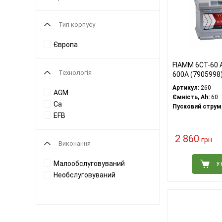
Тип корпусу
Європа
FIAMM 6СТ-60 А
Технологія
600А (7905998
Артикул:
260
AGM
Ємність, Ah:
60
Ca
Пусковий струм,
EFB
2 860
грн.
Виконання
Малообслуговуваний
У
Необслуговуваний