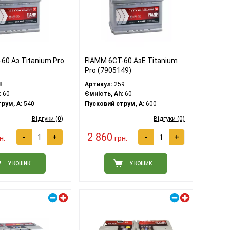
60 Аз Titanium Pro
FIAMM 6СТ-60 АзЕ Titanium
Pro (7905149)
8
Артикул:
259
:
60
Ємність, Ah:
60
рум, A:
540
Пусковий струм, A:
600
Відгуки (0)
Відгуки (0)
2 860
-
+
-
+
н.
грн.
У КОШИК
У КОШИК
Правий плюс
Правий плюс