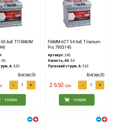
-50 АзЕ TITANIUM
FIAMM 6СТ-54 АзЕ Titanium
44)
Pro 7905145
4
Артикул:
245
:
50
Ємність, Ah:
54
рум, A:
520
Пусковий струм, A:
520
Відгуки (0)
Відгуки (0)
2 650
-
+
-
+
н.
грн.
У КОШИК
У КОШИК
Правий плюс
Правий плюс