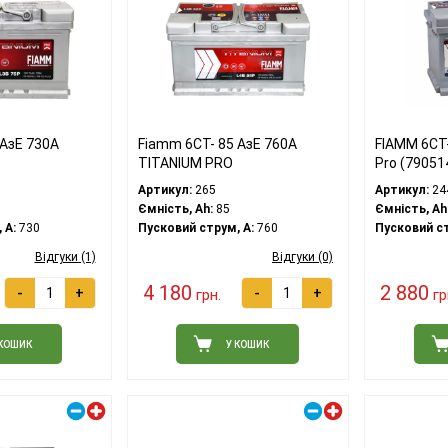
 АзЕ 730А
Fiamm 6СТ- 85 АзЕ 760А
FIAMM 6СТ
TITANIUM PRO
Pro (79051
Артикул:
265
Артикул:
24
Ємність, Ah:
85
Ємність, Ah
 A:
730
Пусковий струм, A:
760
Пусковий ст
Відгуки (1)
Відгуки (0)
4 180
2 880
-
+
-
+
грн.
гр
 КОШИК
У КОШИК
Правий плюс
Правий плюс