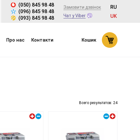
(050) 845 98 48
RU
Замовити дзвінок
(096) 845 98 48
Чат у Viber
UK
(093) 845 98 48
Про нас
Контакти
Кошик
Всего результатов:
24
Лівий плюс
Правий плюс