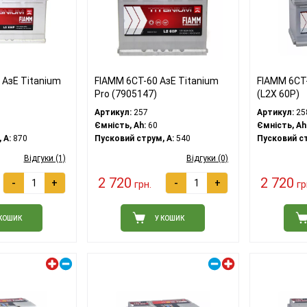
 АзЕ Titanium
FIAMM 6СТ-60 АзЕ Titanium
FIAMM 6СТ-
Pro (7905147)
(L2X 60P)
Артикул:
257
Артикул:
25
Ємність, Ah:
60
Ємність, Ah
 A:
870
Пусковий струм, A:
540
Пусковий ст
Відгуки (1)
Відгуки (0)
2 720
2 720
-
+
-
+
грн.
гр
 КОШИК
У КОШИК
Лівий плюс
Правий плюс