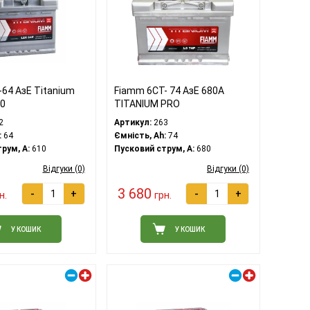
64 АзЕ Titanium
Fiamm 6СТ- 74 АзЕ 680А
50
TITANIUM PRO
2
Артикул:
263
:
64
Ємність, Ah:
74
рум, A:
610
Пусковий струм, A:
680
Відгуки (0)
Відгуки (0)
3 680
-
+
-
+
н.
грн.
У КОШИК
У КОШИК
Правий плюс
Правий плюс