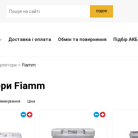
ПОШУК
Доставка і оплата
Обмін та повернення
Підбір АКБ
мулятори
>
Fiamm
ори Fiamm
йменування
Ціна
Правий плюс
Правий плюс