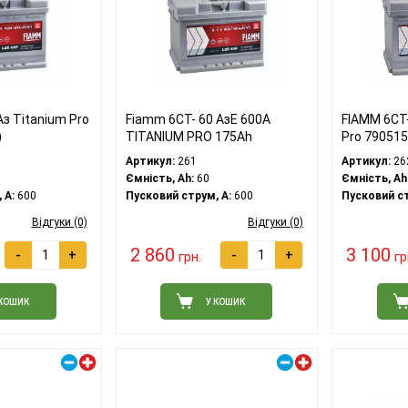
з Titanium Pro
Fiamm 6СТ- 60 АзЕ 600А
FIAMM 6СТ-
)
TITANIUM PRO 175Ah
Pro 79051
Артикул:
261
Артикул:
26
Ємність, Ah:
60
Ємність, Ah
 A:
600
Пусковий струм, A:
600
Пусковий ст
Відгуки (0)
Відгуки (0)
2 860
3 100
-
+
-
+
грн.
гр
 КОШИК
У КОШИК
Правий плюс
Правий плюс