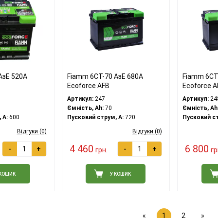
АзЕ 520А
Fiamm 6СТ-70 АзЕ 680А
Fiamm 6СТ
Ecoforce AFB
Ecoforce A
Артикул:
247
Артикул:
24
Ємність, Ah:
70
Ємність, Ah
 A:
600
Пусковий струм, A:
720
Пусковий ст
Відгуки (0)
Відгуки (0)
4 460
6 800
-
+
-
+
грн.
гр
 КОШИК
У КОШИК
«
1
2
»