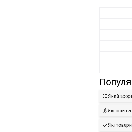
Популя
💥 Який асор
💰 Які ціни н
🌈 Які товар