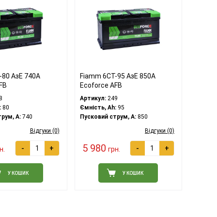
-80 АзЕ 740A
Fiamm 6СТ-95 АзЕ 850А
FB
Ecoforce AFB
8
Артикул:
249
:
80
Ємність, Ah:
95
рум, A:
740
Пусковий струм, A:
850
Відгуки (0)
Відгуки (0)
5 980
-
+
-
+
н.
грн.
У КОШИК
У КОШИК