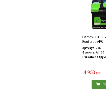
Fiamm 6СТ-60 
Ecoforce AFB
Артикул:
246
Ємність, Ah:
60
Пусковий струм,
4 950
грн.
У