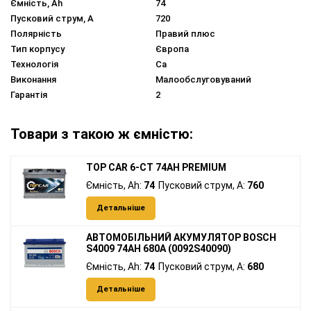
Ємність, Ah
74
Пусковий струм, A
720
Полярність
Правий плюс
Тип корпусу
Європа
Технологія
Ca
Виконання
Малообслуговуваний
Гарантія
2
Товари з такою ж ємністю:
TOP CAR 6-CT 74AH PREMIUM
Ємність, Ah:
74
Пусковий струм, A:
760
Детальніше
АВТОМОБІЛЬНИЙ АКУМУЛЯТОР BOSCH
S4009 74AH 680A (0092S40090)
Ємність, Ah:
74
Пусковий струм, A:
680
Детальніше