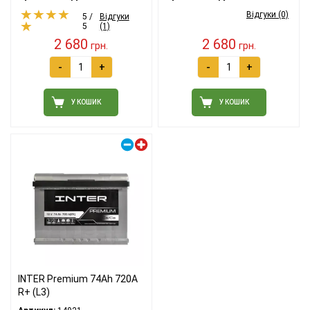
Відгуки (0)
5 /
Відгуки
5
(1)
2 680
2 680
грн.
грн.
-
+
-
+
У КОШИК
У КОШИК
Правий плюс
INTER Premium 74Ah 720A
R+ (L3)