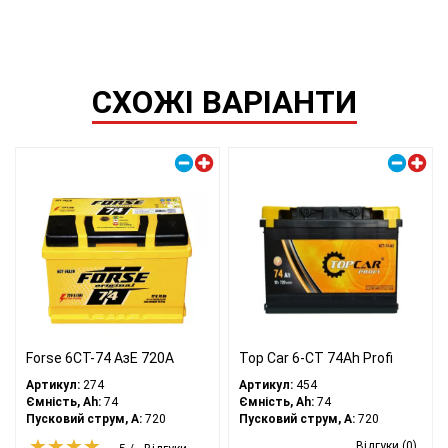
СХОЖІ ВАРІАНТИ
Правий плюс
Правий плюс
Forse 6СТ-74 АзЕ 720А
Top Car 6-CT 74Ah Profi
Артикул:
274
Артикул:
454
Ємність, Ah:
74
Ємність, Ah:
74
Пусковий струм, A:
720
Пусковий струм, A:
720
Відгуки (0)