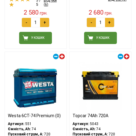
5 /
Відгуки
5
(6)
2 580
2 680
грн.
грн.
-
+
-
+
У КОШИК
У КОШИК
Правий плюс
Правий плюс
Westa 6CT-74 Premium (0)
Topcar 74Ah 720A
Артикул:
551
Артикул:
5043
Ємність, Ah:
74
Ємність, Ah:
74
Пусковий струм, A:
720
Пусковий струм, A:
720