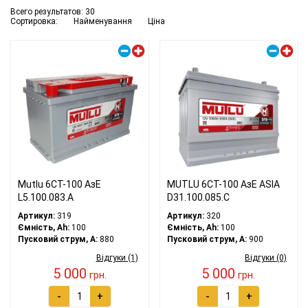
Всего результатов:
30
Сортировка:
Найменування
Ціна
Правий плюс
Правий плюс
Mutlu 6СТ-100 АзЕ
MUTLU 6СТ-100 АзЕ ASIA
L5.100.083.A
D31.100.085.C
Артикул:
319
Артикул:
320
Ємність, Ah:
100
Ємність, Ah:
100
Пусковий струм, A:
880
Пусковий струм, A:
900
Відгуки (1)
Відгуки (0)
5 000
5 000
грн.
грн.
-
+
-
+