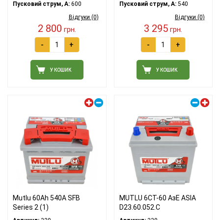
Пусковий струм, A:
600
Пусковий струм, A:
540
Відгуки (0)
Відгуки (0)
2 800
3 295
грн.
грн.
-
+
-
+
У КОШИК
У КОШИК
Лівий плюс
Правий плюс
Mutlu 60Ah 540A SFB
MUTLU 6СТ-60 АзЕ ASIA
Series 2 (1)
D23.60.052.C