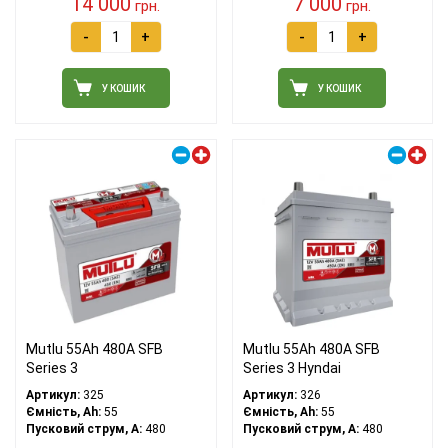
14 000
7 000
грн.
грн.
-
+
-
+
У КОШИК
У КОШИК
Правий плюс
Правий плюс
Mutlu 55Ah 480A SFB
Mutlu 55Ah 480A SFB
Series 3
Series 3 Hyndai
Артикул:
325
Артикул:
326
Ємність, Ah:
55
Ємність, Ah:
55
Пусковий струм, A:
480
Пусковий струм, A:
480