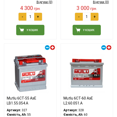
Відгуки (0)
Відгуки (0)
4 300
3 000
грн.
грн.
-
+
-
+
У КОШИК
У КОШИК
Правий плюс
Правий плюс
Mutlu 6СТ-55 АзЕ
Mutlu 6СТ-60 АзЕ
LB1.55.054.A
L2.60.051.A
Артикул:
327
Артикул:
328
Ємність, Ah:
55
Ємність, Ah:
60