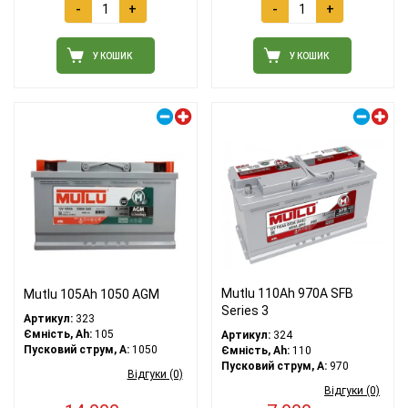
-
+
-
+
У КОШИК
У КОШИК
Правий плюс
Правий плюс
Mutlu 110Ah 970A SFB
Mutlu 105Ah 1050 AGM
Series 3
Артикул:
323
Ємність, Ah:
105
Артикул:
324
Пусковий струм, A:
1050
Ємність, Ah:
110
Пусковий струм, A:
970
Відгуки (0)
Відгуки (0)