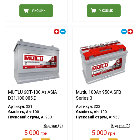
У КОШИК
У КОШИК
Лівий плюс
Правий плюс
MUTLU 6СТ-100 Аз ASIA
Mutlu 100Ah 950A SFB
D31.100.085.D
Series 3
Артикул:
321
Артикул:
322
Ємність, Ah:
100
Ємність, Ah:
100
Пусковий струм, A:
900
Пусковий струм, A:
950
Відгуки (0)
Відгуки (1)
5 000
5 000
грн.
грн.