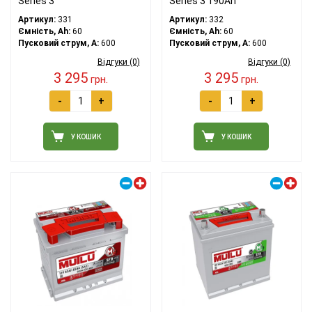
Series 3
Series 3 190Ah
Артикул:
331
Артикул:
332
Ємність, Ah:
60
Ємність, Ah:
60
Пусковий струм, A:
600
Пусковий струм, A:
600
Відгуки (0)
Відгуки (0)
3 295
3 295
грн.
грн.
-
+
-
+
У КОШИК
У КОШИК
Правий плюс
Правий плюс