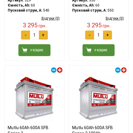
Артикул:
329
Артикул:
330
Ємність, Ah:
60
Ємність, Ah:
60
Пусковий струм, A:
540
Пусковий струм, A:
550
Відгуки (0)
Відгуки (0)
3 295
3 295
грн.
грн.
-
+
-
+
У КОШИК
У КОШИК
Правий плюс
Правий плюс
Mutlu 60Ah 600A SFB
Mutlu 60Ah 600A SFB