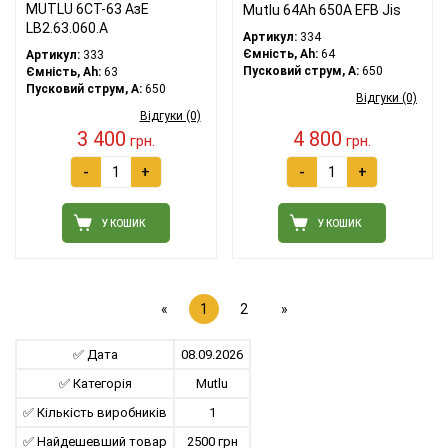
MUTLU 6СТ-63 АзЕ
Mutlu 64Ah 650A EFB Jis
LB2.63.060.A
Артикул:
334
Ємність, Ah:
64
Артикул:
333
Пусковий струм, A:
650
Ємність, Ah:
63
Пусковий струм, A:
650
Відгуки (0)
Відгуки (0)
3 400
4 800
грн.
грн.
-
+
-
+
У КОШИК
У КОШИК
«
1
2
»
✅ Дата
08.09.2026
✅ Категорія
Mutlu
✅ Кількість виробників
1
✅ Найдешевший товар
2500 грн