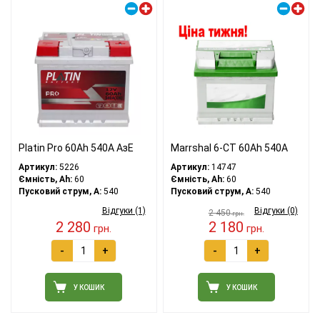
Platin Pro 60Ah 540A АзЕ
Marrshal 6-CT 60Ah 540A
Артикул:
5226
Артикул:
14747
Ємність, Ah:
60
Ємність, Ah:
60
Пусковий струм, A:
540
Пусковий струм, A:
540
Відгуки (1)
Відгуки (0)
2 450
грн.
2 280
2 180
грн.
грн.
-
+
-
+
У КОШИК
У КОШИК