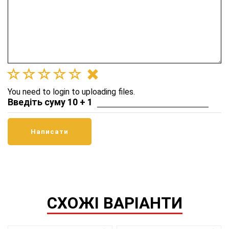
You need to login to uploading files.
Введіть суму 10 + 1
СХОЖІ ВАРІАНТИ
Правий плюс
Правий плюс