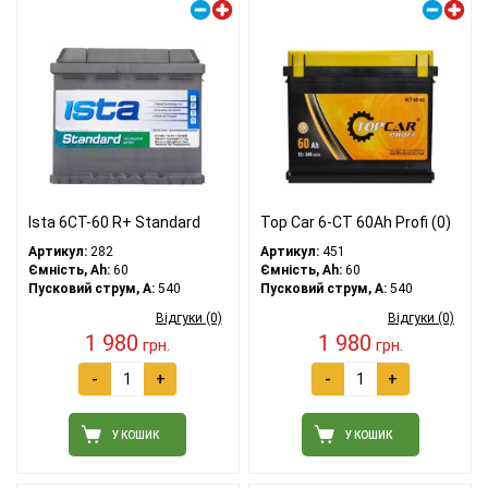
Ista 6СТ-60 R+ Standard
Top Car 6-CT 60Ah Profi (0)
Артикул:
282
Артикул:
451
Ємність, Ah:
60
Ємність, Ah:
60
Пусковий струм, A:
540
Пусковий струм, A:
540
Відгуки (0)
Відгуки (0)
1 980
1 980
грн.
грн.
-
+
-
+
У КОШИК
У КОШИК
Правий плюс
Правий плюс