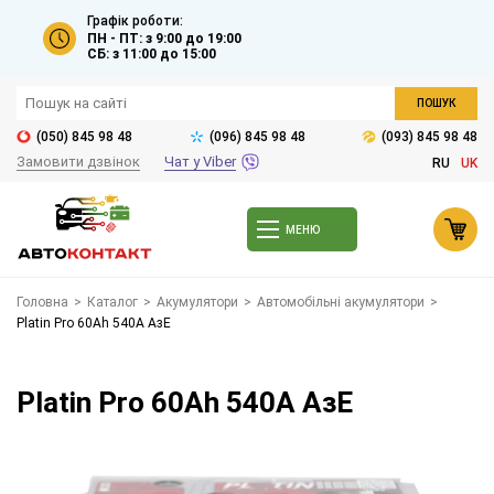
Графік роботи:
ПН - ПТ: з 9:00 до 19:00
СБ: з 11:00 до 15:00
ПОШУК
(050) 845 98 48
(096) 845 98 48
(093) 845 98 48
Замовити дзвінок
Чат у Viber
RU
UK
МЕНЮ
Головна
>
Каталог
>
Акумулятори
>
Автомобільні акумулятори
>
Platin Pro 60Ah 540A АзЕ
Platin Pro 60Ah 540A АзЕ