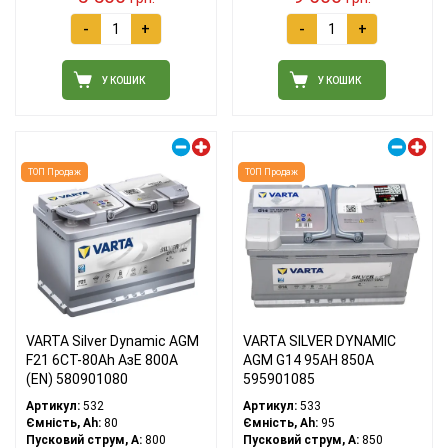
-
+
-
+
У КОШИК
У КОШИК
Правий плюс
Правий плюс
ТОП Продаж
ТОП Продаж
VARTA Silver Dynamic AGM
VARTA SILVER DYNAMIC
F21 6СТ-80Ah АзЕ 800A
AGM G14 95AH 850A
(EN) 580901080
595901085
Артикул:
532
Артикул:
533
Ємність, Ah:
80
Ємність, Ah:
95
Пусковий струм, A:
800
Пусковий струм, A:
850