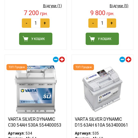
Відгуки (1)
Відгуки (5)
7 200
9 800
грн.
грн.
-
+
-
+
У КОШИК
У КОШИК
Правий плюс
Правий плюс
ТОП Продаж
ТОП Продаж
VARTA SILVER DYNAMIC
VARTA SILVER DYNAMIC
C30 54АH 530A 554400053
D15 63АH 610A 563400061
Артикул:
534
Артикул:
535