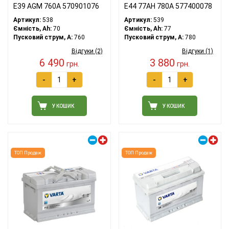
E39 AGM 760A 570901076
E44 77АH 780A 577400078
Артикул:
538
Артикул:
539
Ємність, Ah:
70
Ємність, Ah:
77
Пусковий струм, A:
760
Пусковий струм, A:
780
Відгуки (2)
Відгуки (1)
6 490
3 880
грн.
грн.
-
+
-
+
У КОШИК
У КОШИК
Правий плюс
Правий плюс
ТОП Продаж
ТОП Продаж