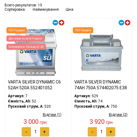
Всего результатов:
15
Сортировка:
Найменування
Ціна
Правий плюс
Правий плюс
ТОП Продаж
ТОП Продаж
Доставка по всій Україні
Самовівоз м. Київ до 22: 00
VARTA SILVER DYNAMIC C6
VARTA SILVER DYNAMIC
52АH 520A 552401052
74АH 750A 574402075 E38
Артикул:
7
Артикул:
529
Ємність, Ah:
52
Ємність, Ah:
74
Пусковий струм, A:
520
Пусковий струм, A:
750
Відгуки (1)
Відгуки (2)
3 000
3 920
грн.
грн.
-
+
-
+