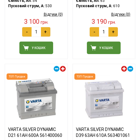
Ємність, Ah:
54
Ємність, Ah:
63
Пусковий струм, A:
530
Пусковий струм, A:
610
Відгуки (0)
Відгуки (0)
3 100
3 190
грн.
грн.
-
+
-
+
У КОШИК
У КОШИК
Правий плюс
Лівий плюс
ТОП Продаж
ТОП Продаж
VARTA SILVER DYNAMIC
VARTA SILVER DYNAMIC
D21 61АH 600A 561400060
D39 63АH 610A 563401061