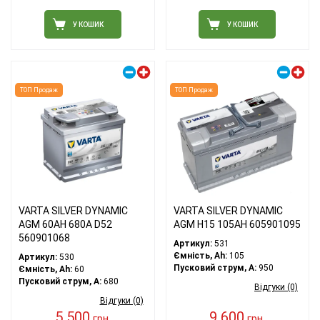
У КОШИК
У КОШИК
Правий плюс
Правий плюс
ТОП Продаж
ТОП Продаж
VARTA SILVER DYNAMIC
VARTA SILVER DYNAMIC
AGM 60AH 680A D52
AGM H15 105AH 605901095
560901068
Артикул:
531
Ємність, Ah:
105
Артикул:
530
Пусковий струм, A:
950
Ємність, Ah:
60
Пусковий струм, A:
680
Відгуки (0)
Відгуки (0)
5 500
9 600
грн.
грн.