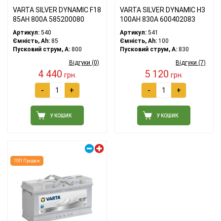
VARTA SILVER DYNAMIC F18
VARTA SILVER DYNAMIC H3
85АH 800A 585200080
100AH 830A 600402083
Артикул:
540
Артикул:
541
Ємність, Ah:
85
Ємність, Ah:
100
Пусковий струм, A:
800
Пусковий струм, A:
830
Відгуки (0)
Відгуки (7)
4 440
5 120
грн.
грн.
-
+
-
+
У КОШИК
У КОШИК
Правий плюс
ТОП Продаж