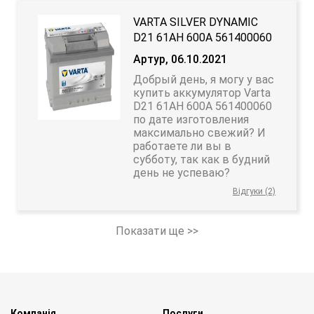
VARTA SILVER DYNAMIC
D21 61АH 600A 561400060
Артур, 06.10.2021
Добрый день, я могу у вас
купить аккумулятор Varta
D21 61АH 600A 561400060
по дате изготовления
максимально свежий? И
работаете ли вы в
субботу, так как в будний
день не успеваю?
Відгуки (2)
Показати ще >>
Компанія
Послуги