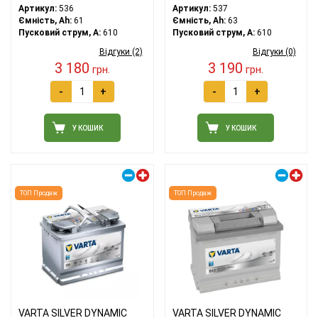
Артикул:
536
Артикул:
537
Ємність, Ah:
61
Ємність, Ah:
63
Пусковий струм, A:
610
Пусковий струм, A:
610
Відгуки (2)
Відгуки (0)
3 180
3 190
грн.
грн.
-
+
-
+
У КОШИК
У КОШИК
Правий плюс
Правий плюс
ТОП Продаж
ТОП Продаж
VARTA SILVER DYNAMIC
VARTA SILVER DYNAMIC