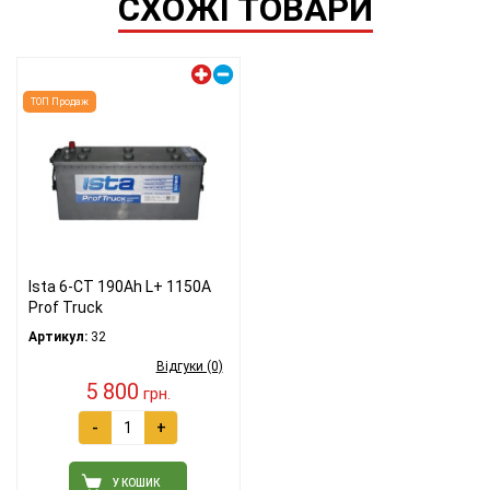
СХОЖІ ТОВАРИ
Лівий плюс
ТОП Продаж
Ista 6-СТ 190Ah L+ 1150A
Prof Truck
Артикул:
32
Відгуки (0)
5 800
грн.
-
+
У КОШИК