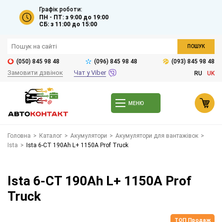
Графік роботи:
ПН - ПТ: з 9:00 до 19:00
СБ: з 11:00 до 15:00
ПОШУК
(050) 845 98 48
(096) 845 98 48
(093) 845 98 48
Замовити дзвінок
Чат у Viber
RU
UK
МЕНЮ
Головна
>
Каталог
>
Акумулятори
>
Акумулятори для вантажівок
>
Ista
>
Ista 6-СТ 190Ah L+ 1150A Prof Truck
Ista 6-СТ 190Ah L+ 1150A Prof
Truck
ТОП Продаж