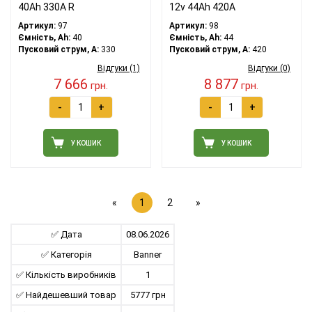
40Ah 330A R
12v 44Ah 420A
Артикул:
97
Артикул:
98
Ємність, Ah:
40
Ємність, Ah:
44
Пусковий струм, A:
330
Пусковий струм, A:
420
Відгуки (1)
Відгуки (0)
7 666
8 877
грн.
грн.
-
+
-
+
У КОШИК
У КОШИК
«
1
2
»
✅ Дата
08.06.2026
✅ Категорія
Banner
✅ Кількість виробників
1
✅ Найдешевший товар
5777 грн