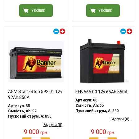
У КОШИК
У КОШИК
Правий плюс
Правий плюс
AGM Start-Stop 592 01 12v
EFB 565 00 12v 65Ah 550A
92Ah 850A
Артикул:
86
Ємність, Ah:
65
Артикул:
85
Пусковий струм, A:
550
Ємність, Ah:
92
Пусковий струм, A:
850
Відгуки (0)
Відгуки (0)
9 000
9 000
грн.
грн.