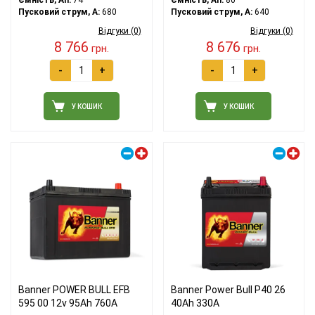
Ємність, Ah:
74
Ємність, Ah:
80
Пусковий струм, A:
680
Пусковий струм, A:
640
Відгуки (0)
Відгуки (0)
8 766
8 676
грн.
грн.
-
+
-
+
У КОШИК
У КОШИК
Правий плюс
Правий плюс
Banner POWER BULL EFB
Banner Power Bull P40 26
595 00 12v 95Ah 760A
40Ah 330A