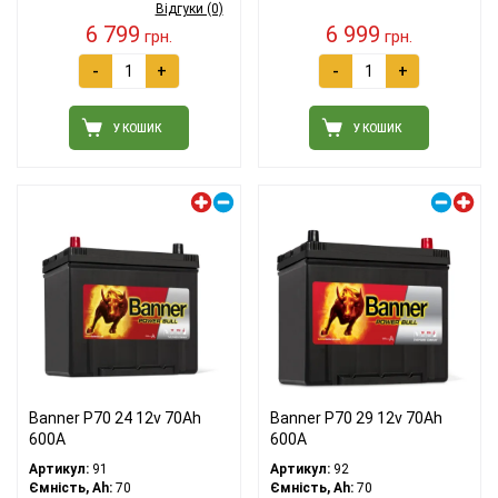
Відгуки (0)
6 799
6 999
грн.
грн.
-
+
-
+
У КОШИК
У КОШИК
Лівий плюс
Правий плюс
Banner P70 24 12v 70Ah
Banner P70 29 12v 70Ah
600A
600A
Артикул:
91
Артикул:
92
Ємність, Ah:
70
Ємність, Ah:
70