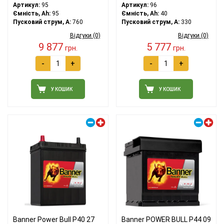
Артикул:
95
Артикул:
96
Ємність, Ah:
95
Ємність, Ah:
40
Пусковий струм, A:
760
Пусковий струм, A:
330
Відгуки (0)
Відгуки (0)
9 877
5 777
грн.
грн.
-
+
-
+
У КОШИК
У КОШИК
Правий плюс
Правий плюс
Banner Power Bull P40 27
Banner POWER BULL P44 09