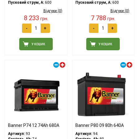
Пусковий струм, A:
600
Пусковий струм, A:
600
Відгуки (0)
Відгуки (0)
8 233
7 788
грн.
грн.
-
+
-
+
У КОШИК
У КОШИК
Правий плюс
Правий плюс
Banner P74 12 74Ah 680A
Banner P80 09 80h 640A
Артикул:
93
Артикул:
94