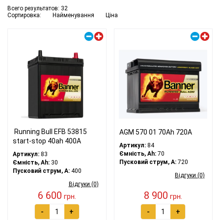
Всего результатов:
32
Сортировка:
Найменування
Ціна
Правий плюс
Правий плюс
Running Bull EFB 53815
AGM 570 01 70Ah 720A
start-stop 40ah 400А
Артикул:
84
Ємність, Ah:
70
Артикул:
83
Пусковий струм, A:
720
Ємність, Ah:
30
Пусковий струм, A:
400
Відгуки (0)
Відгуки (0)
6 600
8 900
грн.
грн.
-
+
-
+