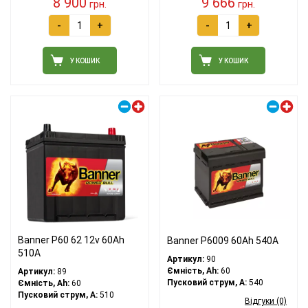
8 900
9 666
грн.
грн.
-
+
-
+
У КОШИК
У КОШИК
Правий плюс
Правий плюс
Banner P60 62 12v 60Ah
Banner P6009 60Ah 540A
510A
Артикул:
90
Ємність, Ah:
60
Артикул:
89
Пусковий струм, A:
540
Ємність, Ah:
60
Пусковий струм, A:
510
Відгуки (0)