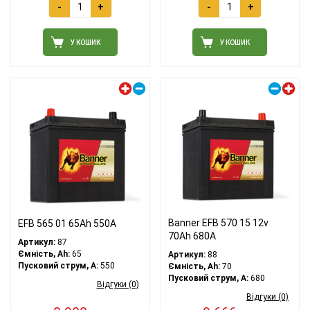
-
+
-
+
У КОШИК
У КОШИК
Лівий плюс
Правий плюс
Banner EFB 570 15 12v
EFB 565 01 65Ah 550A
70Ah 680A
Артикул:
87
Ємність, Ah:
65
Артикул:
88
Пусковий струм, A:
550
Ємність, Ah:
70
Пусковий струм, A:
680
Відгуки (0)
Відгуки (0)