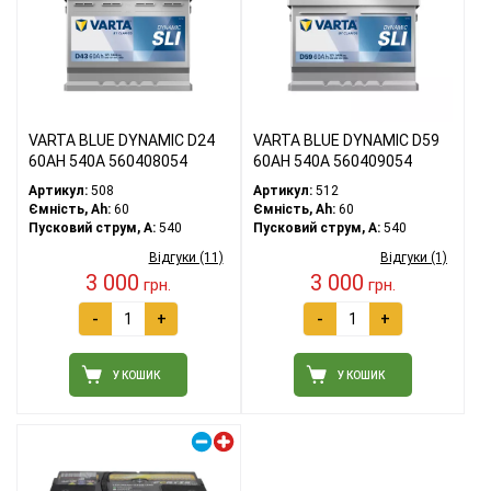
VARTA BLUE DYNAMIC D24
VARTA BLUE DYNAMIC D59
60АH 540A 560408054
60АH 540A 560409054
Артикул:
508
Артикул:
512
Ємність, Ah:
60
Ємність, Ah:
60
Пусковий струм, A:
540
Пусковий струм, A:
540
Відгуки (11)
Відгуки (1)
3 000
3 000
грн.
грн.
-
+
-
+
У КОШИК
У КОШИК
Правий плюс