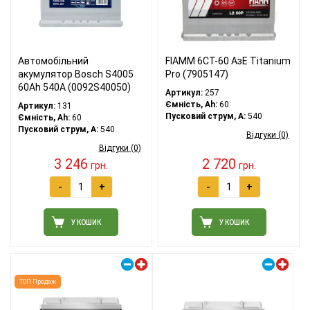
Автомобільний
FIAMM 6СТ-60 АзЕ Titanium
акумулятор Bosch S4005
Pro (7905147)
60Ah 540A (0092S40050)
Артикул:
257
Ємність, Ah:
60
Артикул:
131
Пусковий струм, A:
540
Ємність, Ah:
60
Пусковий струм, A:
540
Відгуки (0)
Відгуки (0)
3 246
2 720
грн.
грн.
-
+
-
+
У КОШИК
У КОШИК
Правий плюс
Правий плюс
ТОП Продаж