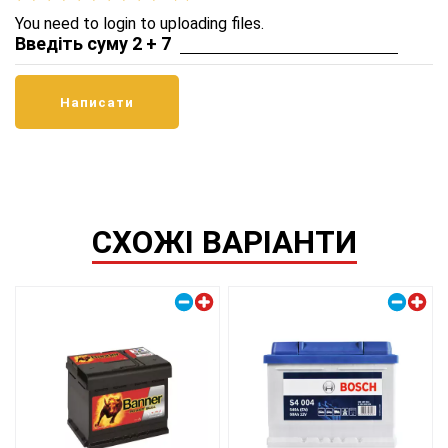
You need to login to uploading files.
Введіть суму 2 + 7
СХОЖІ ВАРІАНТИ
Правий плюс
Правий плюс