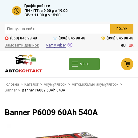
Графік роботи:
ПН - ПТ: з 9:00 до 19:00
СБ: з 11:00 до 15:00
ПОШУК
(050) 845 98 48
(096) 845 98 48
(093) 845 98 48
Замовити дзвінок
Чат у Viber
RU
UK
МЕНЮ
Головна
>
Каталог
>
Акумулятори
>
Автомобільні акумулятори
>
Banner
>
Banner P6009 60Ah 540A
Banner P6009 60Ah 540A