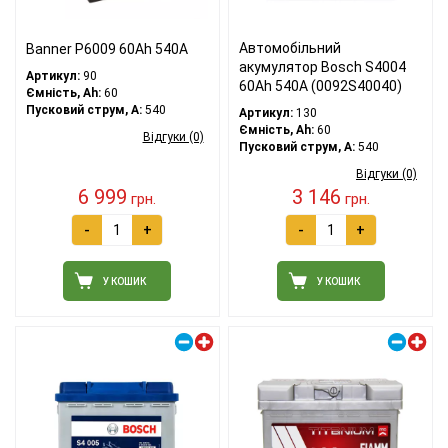
Автомобільний
Banner P6009 60Ah 540A
акумулятор Bosch S4004
Артикул:
90
60Ah 540A (0092S40040)
Ємність, Ah:
60
Пусковий струм, A:
540
Артикул:
130
Ємність, Ah:
60
Відгуки (0)
Пусковий струм, A:
540
Відгуки (0)
6 999
3 146
грн.
грн.
-
+
-
+
У КОШИК
У КОШИК
Правий плюс
Правий плюс