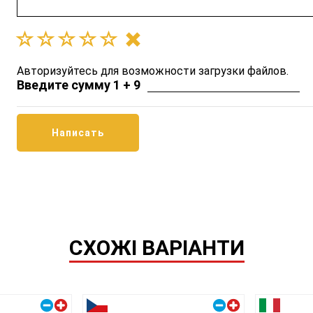
Авторизуйтесь для возможности загрузки файлов.
Введите сумму 1 + 9
СХОЖІ ВАРІАНТИ
Правый плюс
Правый плюс