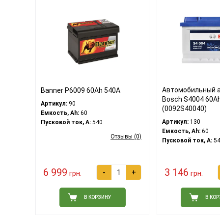
Автомобильный 
Banner P6009 60Ah 540A
Bosch S4004 60A
Артикул:
90
(0092S40040)
Емкость, Ah:
60
Артикул:
130
Пусковой ток, A:
540
Емкость, Ah:
60
Отзывы (0)
Пусковой ток, A:
54
6 999
3 146
-
+
грн.
грн.
В КОРЗИНУ
В КО