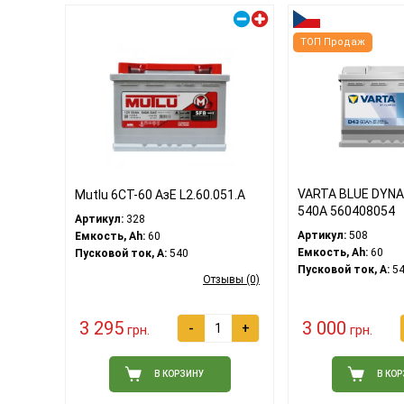
Правый плюс
ТОП Продаж
VARTA BLUE DYNA
Mutlu 6СТ-60 АзЕ L2.60.051.A
540A 560408054
Артикул:
328
Артикул:
508
Емкость, Ah:
60
Емкость, Ah:
60
Пусковой ток, A:
540
Пусковой ток, A:
54
Отзывы (0)
3 295
3 000
-
+
грн.
грн.
В КОРЗИНУ
В КО