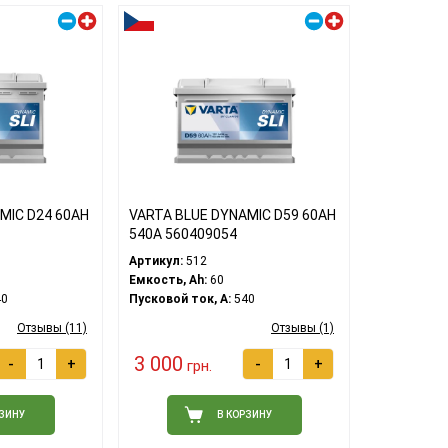
Правый плюс
Правый плюс
MIC D24 60АH
VARTA BLUE DYNAMIC D59 60АH
540A 560409054
Артикул:
512
Емкость, Ah:
60
0
Пусковой ток, A:
540
Отзывы (11)
Отзывы (1)
3 000
-
+
-
+
грн.
РЗИНУ
В КОРЗИНУ