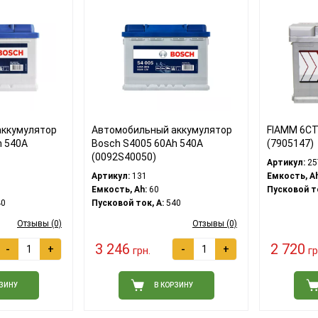
аккумулятор
Автомобильный аккумулятор
FIAMM 6СТ-
h 540A
Bosch S4005 60Ah 540A
(7905147)
(0092S40050)
Артикул:
25
Артикул:
131
Емкость, Ah
Емкость, Ah:
60
Пусковой то
0
Пусковой ток, A:
540
Отзывы (0)
Отзывы (0)
3 246
2 720
-
+
-
+
грн.
гр
РЗИНУ
В КОРЗИНУ