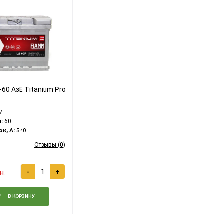
60 АзЕ Titanium Pro
7
:
60
к, A:
540
Отзывы (0)
-
+
н.
В КОРЗИНУ