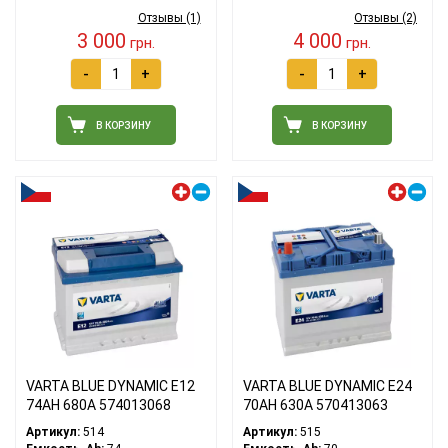
Отзывы (1)
Отзывы (2)
3 000
4 000
грн.
грн.
-
+
-
+
В КОРЗИНУ
В КОРЗИНУ
Левый плюс
Левый плюс
VARTA BLUE DYNAMIC E12
VARTA BLUE DYNAMIC E24
74АH 680A 574013068
70АH 630A 570413063
Артикул:
514
Артикул:
515