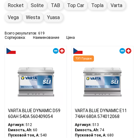
Rocket
Solite
TAB
Top Car
Topla
Varta
Vega
Westa
Yuasa
Всего результатов:
619
Сортировка:
Наименование
Цена
Правый плюс
Правый плюс
ТОП Продаж
VARTA BLUE DYNAMIC D59
VARTA BLUE DYNAMIC E11
60АH 540A 560409054
74АH 680A 574012068
Артикул:
512
Артикул:
513
Емкость, Ah:
60
Емкость, Ah:
74
Пусковой ток, A:
540
Пусковой ток, A:
680