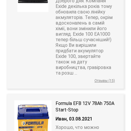
Доброго дня. Компанія
Exide декілька років тому
обновила свою лінійку
акмуляторів. Тепер, окрім
вдосконалень в самій
хімії, вони змінили його
вигляд. Exide 100 EA1000
тепер більш сучасніший!)
Якщо Ви вирішили
придбати акумулятор
Exide 100, звертайте
також на дату
виробництва, гравіровка
та розш ...
Отзывы (15)
Formula EFB 12V 78Ah 750A
Start-Stop
Иван, 03.08.2021
Хорошо, что можно