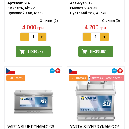
Артикул:
516
Артикул:
517
Емкость, Ah:
72
Емкость, Ah:
80
Пусковой ток, A:
680
Пусковой ток, A:
740
Отзывы (0)
Отзывы (0)
4 000
4 200
грн.
грн.
-
+
-
+
В КОРЗИНУ
В КОРЗИНУ
Правый плюс
Правый плюс
ТОП Продаж
ТОП Продаж
Доставка Новой почтой
VARTA BLUE DYNAMIC G3
VARTA SILVER DYNAMIC C6