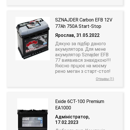
SZNAJDER Carbon EFB 12V
77Ah 750A Start-Stop
Ярослав, 31.05.2022
Дякую за підбір даного
акумулятора. Для мене
акумулятор Sznajder EFB
77 виявився знахідкою!!!
Якісно прцює на моєму
рено меган з старт-стоп!
Отзывы (1)
Exide 6СТ-100 Premium
EA1000
Адміністратор,
17.02.2023