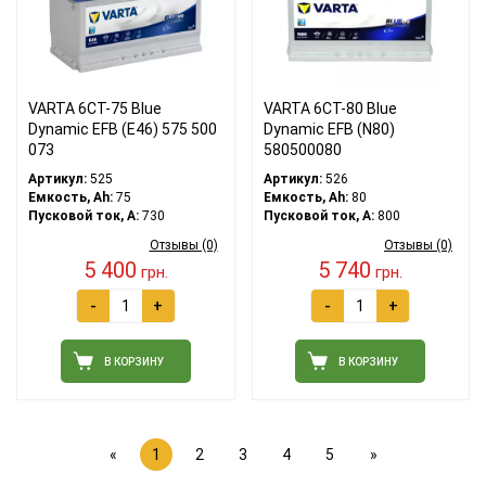
VARTA 6СТ-75 Blue
VARTA 6СТ-80 Blue
Dynamic EFB (E46) 575 500
Dynamic EFB (N80)
073
580500080
Артикул:
525
Артикул:
526
Емкость, Ah:
75
Емкость, Ah:
80
Пусковой ток, A:
730
Пусковой ток, A:
800
Отзывы (0)
Отзывы (0)
5 400
5 740
грн.
грн.
-
+
-
+
В КОРЗИНУ
В КОРЗИНУ
«
1
2
3
4
5
»