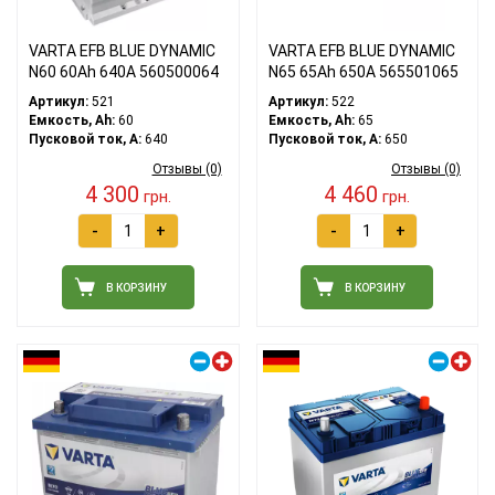
VARTA EFB BLUE DYNAMIC
VARTA EFB BLUE DYNAMIC
N60 60Ah 640A 560500064
N65 65Ah 650A 565501065
Артикул:
521
Артикул:
522
Емкость, Ah:
60
Емкость, Ah:
65
Пусковой ток, A:
640
Пусковой ток, A:
650
Отзывы (0)
Отзывы (0)
4 300
4 460
грн.
грн.
-
+
-
+
В КОРЗИНУ
В КОРЗИНУ
Правый плюс
Правый плюс