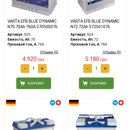
VARTA EFB BLUE DYNAMIC
VARTA EFB BLUE DYNAMIC
N70 70Ah 760A 570500076
N72 72Ah 572501076
Артикул:
523
Артикул:
524
Емкость, Ah:
70
Емкость, Ah:
72
Пусковой ток, A:
760
Пусковой ток, A:
760
Отзывы (0)
Отзывы (0)
4 920
5 180
грн.
грн.
-
+
-
+
В КОРЗИНУ
В КОРЗИНУ
Правый плюс
Правый плюс