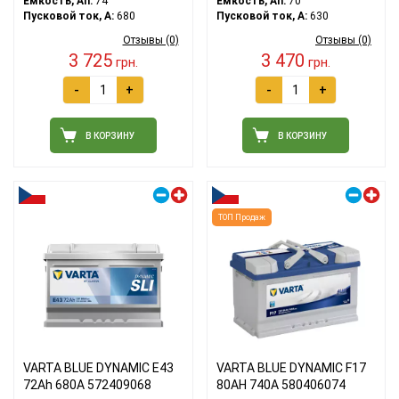
Емкость, Ah:
74
Емкость, Ah:
70
Пусковой ток, A:
680
Пусковой ток, A:
630
Отзывы (0)
Отзывы (0)
3 725
3 470
грн.
грн.
-
+
-
+
В КОРЗИНУ
В КОРЗИНУ
Правый плюс
Правый плюс
ТОП Продаж
VARTA BLUE DYNAMIC E43
VARTA BLUE DYNAMIC F17
72Ah 680A 572409068
80АH 740A 580406074