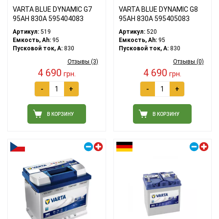
VARTA BLUE DYNAMIC G7
VARTA BLUE DYNAMIC G8
95АH 830A 595404083
95АH 830A 595405083
Артикул:
519
Артикул:
520
Емкость, Ah:
95
Емкость, Ah:
95
Пусковой ток, A:
830
Пусковой ток, A:
830
Отзывы (3)
Отзывы (0)
4 690
4 690
грн.
грн.
-
+
-
+
В КОРЗИНУ
В КОРЗИНУ
Правый плюс
Правый плюс