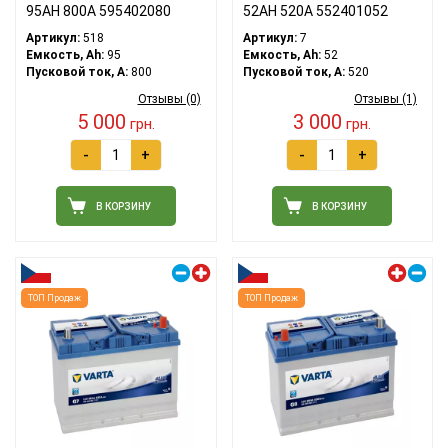
95АH 800A 595402080
52АH 520A 552401052
Артикул:
518
Артикул:
7
Емкость, Ah:
95
Емкость, Ah:
52
Пусковой ток, A:
800
Пусковой ток, A:
520
Отзывы (0)
Отзывы (1)
5 000
3 000
грн.
грн.
-
+
-
+
В КОРЗИНУ
В КОРЗИНУ
Правый плюс
Левый плюс
ТОП Продаж
ТОП Продаж