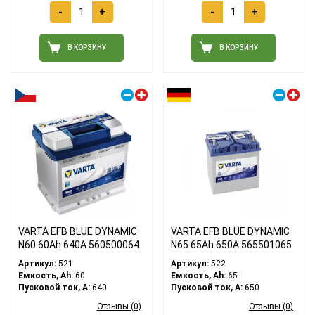
-
+
-
+
В КОРЗИНУ
В КОРЗИНУ
Правый плюс
Правый плюс
VARTA EFB BLUE DYNAMIC
VARTA EFB BLUE DYNAMIC
N60 60Ah 640A 560500064
N65 65Ah 650A 565501065
Артикул:
521
Артикул:
522
Емкость, Ah:
60
Емкость, Ah:
65
Пусковой ток, A:
640
Пусковой ток, A:
650
Отзывы (0)
Отзывы (0)