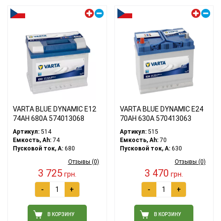
Левый плюс
Левый плюс
VARTA BLUE DYNAMIC E12
VARTA BLUE DYNAMIC E24
74АH 680A 574013068
70АH 630A 570413063
Артикул:
514
Артикул:
515
Емкость, Ah:
74
Емкость, Ah:
70
Пусковой ток, A:
680
Пусковой ток, A:
630
Отзывы (0)
Отзывы (0)
3 725
3 470
грн.
грн.
-
+
-
+
В КОРЗИНУ
В КОРЗИНУ