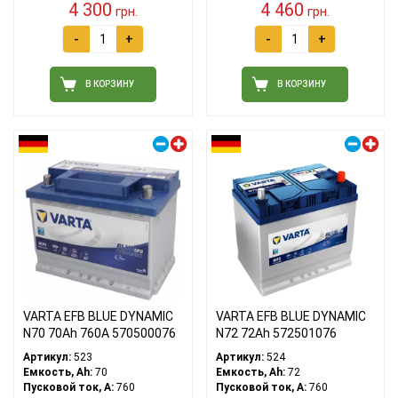
4 300
4 460
грн.
грн.
-
+
-
+
В КОРЗИНУ
В КОРЗИНУ
Правый плюс
Правый плюс
VARTA EFB BLUE DYNAMIC
VARTA EFB BLUE DYNAMIC
N70 70Ah 760A 570500076
N72 72Ah 572501076
Артикул:
523
Артикул:
524
Емкость, Ah:
70
Емкость, Ah:
72
Пусковой ток, A:
760
Пусковой ток, A:
760