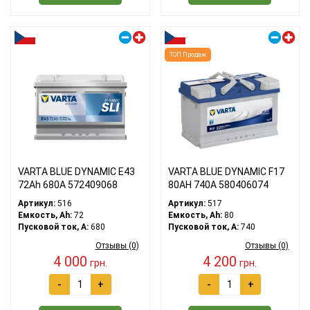
Правый плюс
Правый плюс
ТОП Продаж
VARTA BLUE DYNAMIC E43
VARTA BLUE DYNAMIC F17
72Ah 680A 572409068
80АH 740A 580406074
Артикул:
516
Артикул:
517
Емкость, Ah:
72
Емкость, Ah:
80
Пусковой ток, A:
680
Пусковой ток, A:
740
Отзывы (0)
Отзывы (0)
4 000
4 200
грн.
грн.
-
+
-
+