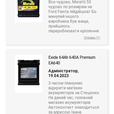
Все чудово, Moratti 55
чудово по розмірам на
Ford Fiesta пійдійшов! Бо
минулий іншого
виробника був вище,
прийшлось
перероблювати кріплення.
Отзывы (1)
Exide 64Ah 640A Premium
EA640
Адміністратор,
19.04.2023
З часом плануємо
відкрити магазин
акумуляторів на Стеценко.
На даний час, головний
магазин акумуляторів
Автоконтакт знаходиться
за алресою Івана