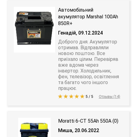
Автомобільний
акумулятор Marshal 100Ah
850R+
Генадій, 09.12.2024
Доброго дня. Акумулятор
отримав. Відправляли
новою поштою. Все
приїхало цілим. Перевіряв
вже вдома через
інвертор. Холодильник,
фен, телевізор, освітлення
та багато чого іншого
працює.
5 / 5
Отзывы (14)
Moratti 6-CT 55Ah 550A (0)
Миша, 20.06.2022