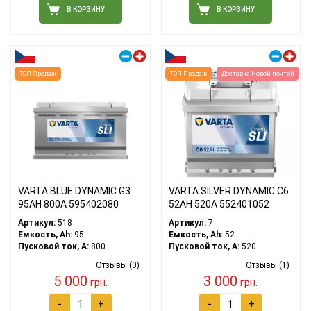
В КОРЗИНУ
В КОРЗИНУ
Правый плюс
Правый плюс
ТОП Продаж
ТОП Продаж
Доставка Новой почтой
VARTA BLUE DYNAMIC G3
VARTA SILVER DYNAMIC C6
95АH 800A 595402080
52АH 520A 552401052
Артикул:
518
Артикул:
7
Емкость, Ah:
95
Емкость, Ah:
52
Пусковой ток, A:
800
Пусковой ток, A:
520
Отзывы (0)
Отзывы (1)
5 000
3 000
грн.
грн.
-
+
-
+