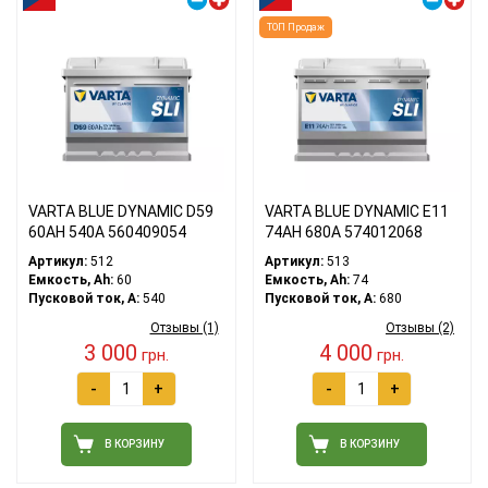
ТОП Продаж
VARTA BLUE DYNAMIC D59
VARTA BLUE DYNAMIC E11
60АH 540A 560409054
74АH 680A 574012068
Артикул:
512
Артикул:
513
Емкость, Ah:
60
Емкость, Ah:
74
Пусковой ток, A:
540
Пусковой ток, A:
680
Отзывы (1)
Отзывы (2)
3 000
4 000
грн.
грн.
-
+
-
+
В КОРЗИНУ
В КОРЗИНУ