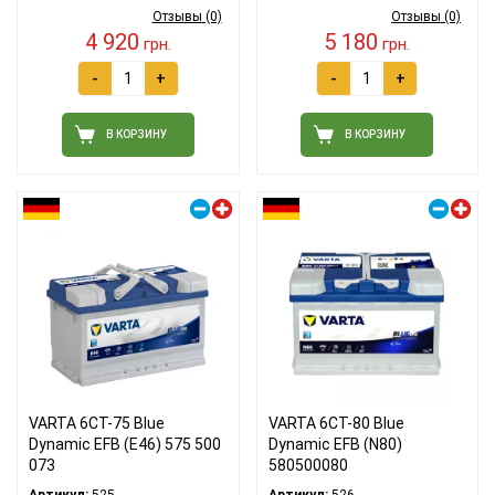
Отзывы (0)
Отзывы (0)
4 920
5 180
грн.
грн.
-
+
-
+
В КОРЗИНУ
В КОРЗИНУ
Правый плюс
Правый плюс
VARTA 6СТ-75 Blue
VARTA 6СТ-80 Blue
Dynamic EFB (E46) 575 500
Dynamic EFB (N80)
073
580500080
Артикул:
525
Артикул:
526