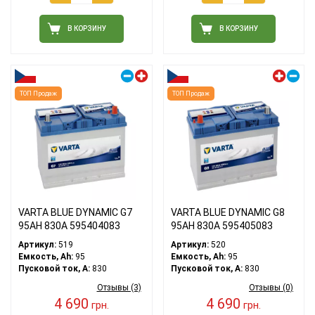
В КОРЗИНУ
В КОРЗИНУ
Правый плюс
Левый плюс
ТОП Продаж
ТОП Продаж
VARTA BLUE DYNAMIC G7
VARTA BLUE DYNAMIC G8
95АH 830A 595404083
95АH 830A 595405083
Артикул:
519
Артикул:
520
Емкость, Ah:
95
Емкость, Ah:
95
Пусковой ток, A:
830
Пусковой ток, A:
830
Отзывы (3)
Отзывы (0)
4 690
4 690
грн.
грн.