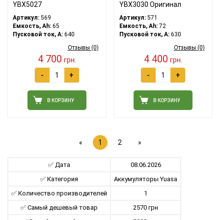
YBX5027
YBX3030 Оригинал
Артикул:
569
Артикул:
571
Емкость, Ah:
65
Емкость, Ah:
72
Пусковой ток, A:
640
Пусковой ток, A:
630
Отзывы (0)
Отзывы (0)
4 700
4 400
грн.
грн.
-
+
-
+
В КОРЗИНУ
В КОРЗИНУ
«
1
2
»
✅ Дата
08.06.2026
✅ Категория
Aккумуляторы Yuasa
✅ Количество производителей
1
✅ Самый дешевый товар
2570 грн