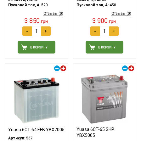
Пусковой ток, A:
520
Пусковой ток, A:
450
Отзывы (0)
Отзывы (0)
3 850
3 900
грн.
грн.
-
+
-
+
В КОРЗИНУ
В КОРЗИНУ
Правый плюс
Правый плюс
Yuasa 6СТ-65 SHP
Yuasa 6СТ-64 EFB YBX7005
YBX5005
Артикул:
567