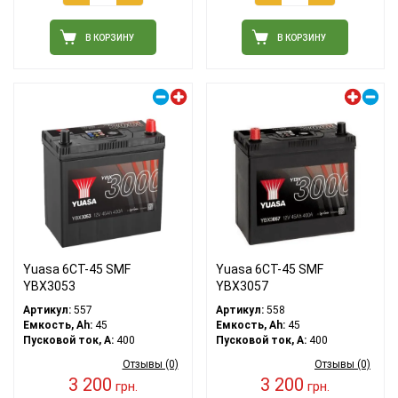
В КОРЗИНУ
В КОРЗИНУ
Правый плюс
Левый плюс
Yuasa 6СТ-45 SMF
Yuasa 6СТ-45 SMF
YBX3053
YBX3057
Артикул:
557
Артикул:
558
Емкость, Ah:
45
Емкость, Ah:
45
Пусковой ток, A:
400
Пусковой ток, A:
400
Отзывы (0)
Отзывы (0)
3 200
3 200
грн.
грн.