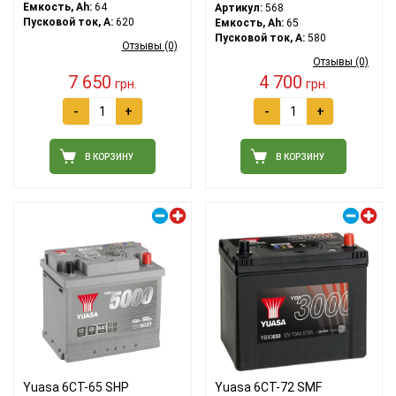
Емкость, Ah:
64
Артикул:
568
Пусковой ток, A:
620
Емкость, Ah:
65
Пусковой ток, A:
580
Отзывы (0)
Отзывы (0)
7 650
4 700
грн.
грн.
-
+
-
+
В КОРЗИНУ
В КОРЗИНУ
Правый плюс
Правый плюс
Yuasa 6СТ-65 SHP
Yuasa 6СТ-72 SMF