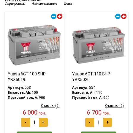
Сортировка:
Наименование
Цена
Правый плюс
Правый плюс
Yuasa 6СТ-100 SHP
Yuasa 6СТ-110 SHP
YBX5019
YBX5020
Артикул:
553
Артикул:
554
Емкость, Ah:
100
Емкость, Ah:
110
Пусковой ток, A:
900
Пусковой ток, A:
900
Отзывы (0)
Отзывы (0)
6 000
6 700
грн.
грн.
-
+
-
+