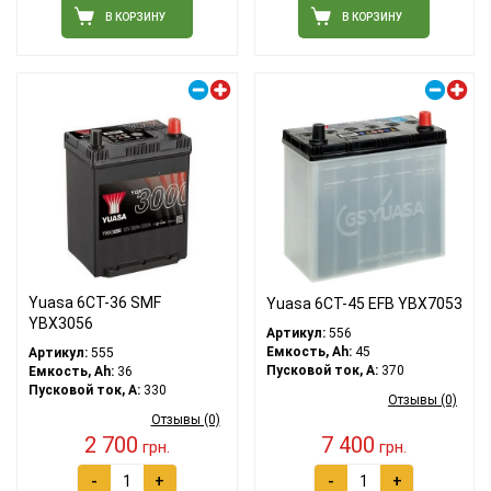
В КОРЗИНУ
В КОРЗИНУ
Правый плюс
Правый плюс
Yuasa 6СТ-36 SMF
Yuasa 6СТ-45 EFB YBX7053
YBX3056
Артикул:
556
Емкость, Ah:
45
Артикул:
555
Пусковой ток, A:
370
Емкость, Ah:
36
Пусковой ток, A:
330
Отзывы (0)
Отзывы (0)
2 700
7 400
грн.
грн.
-
+
-
+