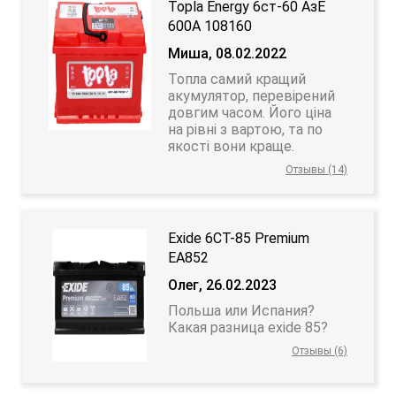
Topla Energy 6ст-60 АзЕ
600A 108160
Миша, 08.02.2022
Топла самий кращий
акумулятор, перевірений
довгим часом. Його ціна
на рівні з вартою, та по
якості вони краще.
Отзывы (14)
Exide 6СТ-85 Premium
EA852
Олег, 26.02.2023
Польша или Испания?
Какая разница exide 85?
Отзывы (6)