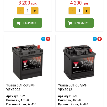
3 200
4 200
грн.
грн.
-
+
-
+
В КОРЗИНУ
В КОРЗИНУ
Правый плюс
Правый плюс
Yuasa 6СТ-50 SMF
Yuasa 6СТ-50 SMF
YBX3008
YBX3012
Артикул:
562
Артикул:
563
Емкость, Ah:
50
Емкость, Ah:
50
Пусковой ток, A:
450
Пусковой ток, A:
420