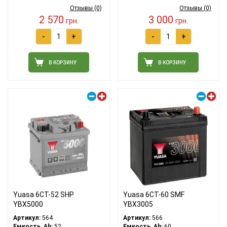
Отзывы (0)
Отзывы (0)
2 570
3 000
грн.
грн.
-
+
-
+
В КОРЗИНУ
В КОРЗИНУ
Правый плюс
Правый плюс
Yuasa 6СТ-52 SHP
Yuasa 6СТ-60 SMF
YBX5000
YBX3005
Артикул:
564
Артикул:
566
Емкость, Ah:
52
Емкость, Ah:
60