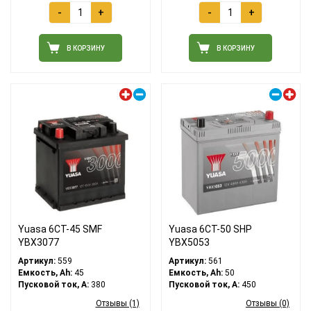
-
+
-
+
В КОРЗИНУ
В КОРЗИНУ
Левый плюс
Правый плюс
Yuasa 6СТ-45 SMF
Yuasa 6СТ-50 SHP
YBX3077
YBX5053
Артикул:
559
Артикул:
561
Емкость, Ah:
45
Емкость, Ah:
50
Пусковой ток, A:
380
Пусковой ток, A:
450
Отзывы (1)
Отзывы (0)