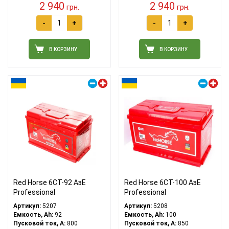
2 940
2 940
грн.
грн.
-
+
-
+
В КОРЗИНУ
В КОРЗИНУ
Правый плюс
Правый плюс
Red Horse 6СТ-92 АзE
Red Horse 6СТ-100 АзE
Professional
Professional
Артикул:
5207
Артикул:
5208
Емкость, Ah:
92
Емкость, Ah:
100
Пусковой ток, A:
800
Пусковой ток, A:
850