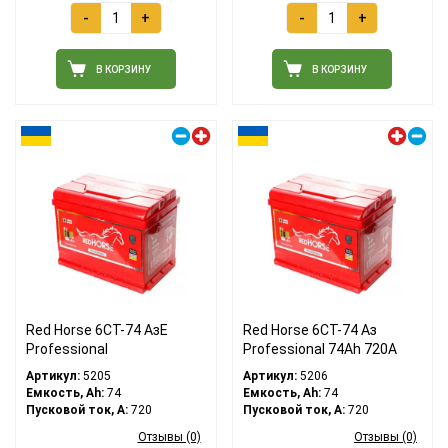
-
+
-
+
В КОРЗИНУ
В КОРЗИНУ
Правый плюс
Левый плюс
Red Horse 6СТ-74 АзЕ
Red Horse 6СТ-74 Аз
Professional
Professional 74Ah 720A
Артикул:
5205
Артикул:
5206
Емкость, Ah:
74
Емкость, Ah:
74
Пусковой ток, A:
720
Пусковой ток, A:
720
Отзывы (0)
Отзывы (0)