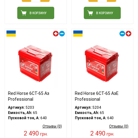
В КОРЗИНУ
В КОРЗИНУ
Левый плюс
Правый плюс
Red Horse 6СТ-65 Аз
Red Horse 6СТ-65 АзЕ
Professional
Professional
Артикул:
5203
Артикул:
5204
Емкость, Ah:
65
Емкость, Ah:
65
Пусковой ток, A:
640
Пусковой ток, A:
640
Отзывы (0)
Отзывы (0)
2 490
2 490
грн.
грн.