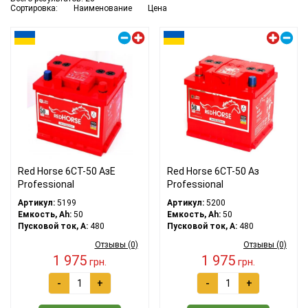
Сортировка:
Наименование
Цена
Правый плюс
Левый плюс
Red Horse 6СТ-50 АзЕ
Red Horse 6СТ-50 Аз
Professional
Professional
Артикул:
5199
Артикул:
5200
Емкость, Ah:
50
Емкость, Ah:
50
Пусковой ток, A:
480
Пусковой ток, A:
480
Отзывы (0)
Отзывы (0)
1 975
1 975
грн.
грн.
-
+
-
+