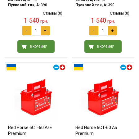
Пусковой ток, A:
390
Пусковой ток, A:
390
Отзывы (0)
Отзывы (0)
1 540
1 540
грн.
грн.
-
+
-
+
В КОРЗИНУ
В КОРЗИНУ
Правый плюс
Правый плюс
Red Horse 6СТ-60 АзЕ
Red Horse 6СТ-60 Аз
Premium
Premium