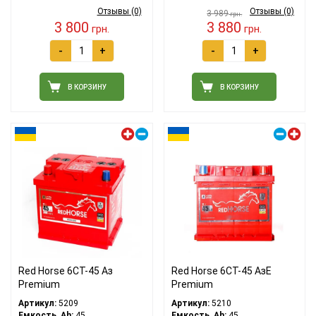
Отзывы (0)
Отзывы (0)
3 989
грн.
3 800
3 880
грн.
грн.
-
+
-
+
В КОРЗИНУ
В КОРЗИНУ
Левый плюс
Правый плюс
Red Horse 6СТ-45 Аз
Red Horse 6СТ-45 АзЕ
Premium
Premium
Артикул:
5209
Артикул:
5210
Емкость, Ah:
45
Емкость, Ah:
45