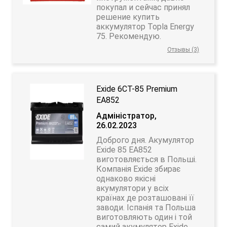
покупал и сейчас принял
решение купить
аккумулятор Topla Energy
75. Рекомендую.
Отзывы (3)
Exide 6СТ-85 Premium
EA852
Адміністратор,
26.02.2023
Доброго дня. Акумулятор
Exide 85 EA852
виготовляється в Польші.
Компанія Exide збирає
однаково якісні
акумулятори у всіх
країнах де розташовані її
заводи. Іспанія та Польша
виготовляють один і той
самий акумулятор Exide