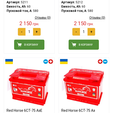
Артикул:
5211
Артикул:
5212
Емкость, Ah:
60
Емкость, Ah:
60
Пусковой ток, A:
580
Пусковой ток, A:
580
Отзывы (0)
Отзывы (0)
2 150
2 150
грн.
грн.
-
+
-
+
В КОРЗИНУ
В КОРЗИНУ
Правый плюс
Левый плюс
Red Horse 6СТ-75 АзЕ
Red Horse 6СТ-75 Аз