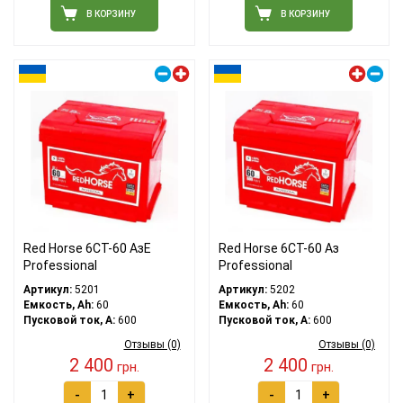
В КОРЗИНУ
В КОРЗИНУ
Правый плюс
Левый плюс
Red Horse 6СТ-60 АзE
Red Horse 6СТ-60 Аз
Professional
Professional
Артикул:
5201
Артикул:
5202
Емкость, Ah:
60
Емкость, Ah:
60
Пусковой ток, A:
600
Пусковой ток, A:
600
Отзывы (0)
Отзывы (0)
2 400
2 400
грн.
грн.
-
+
-
+