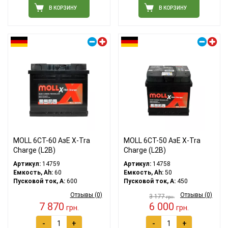
В КОРЗИНУ
В КОРЗИНУ
Правый плюс
Правый плюс
MOLL 6СТ-60 АзЕ X-Tra
MOLL 6СТ-50 АзЕ X-Tra
Charge (L2B)
Charge (L2B)
Артикул:
14759
Артикул:
14758
Емкость, Ah:
60
Емкость, Ah:
50
Пусковой ток, A:
600
Пусковой ток, A:
450
Отзывы (0)
Отзывы (0)
3 177
грн.
7 870
6 000
грн.
грн.
-
+
-
+