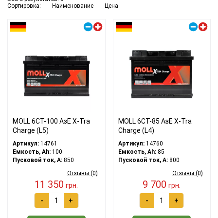
Сортировка:
Наименование
Цена
Правый плюс
Правый плюс
MOLL 6СТ-100 АзЕ X-Tra
MOLL 6СТ-85 АзЕ X-Tra
Charge (L5)
Charge (L4)
Артикул:
14761
Артикул:
14760
Емкость, Ah:
100
Емкость, Ah:
85
Пусковой ток, A:
850
Пусковой ток, A:
800
Отзывы (0)
Отзывы (0)
11 350
9 700
грн.
грн.
-
+
-
+