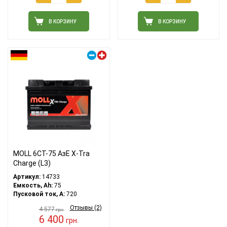
В КОРЗИНУ
В КОРЗИНУ
Правый плюс
MOLL 6СТ-75 АзЕ X-Tra
Charge (L3)
Артикул:
14733
Емкость, Ah:
75
Пусковой ток, A:
720
Отзывы (2)
4 577
грн.
6 400
грн.