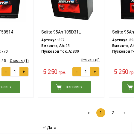
MF58514
Solite 95Ah 105D31L
Solite 95A
Артикул:
397
Артикул:
39
Емкость, Ah:
95
Емкость, Ah
:
770
Пусковой ток, A:
830
Пусковой то
Отзывы (0)
 / 5
Отзывы (1)
5 250
5 250
-
+
-
+
грн.
гр
КОРЗИНУ
В КОРЗИНУ
«
1
2
»
✅ Дата