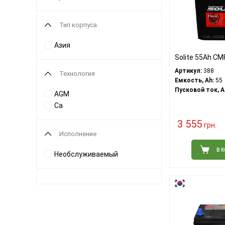
Тип корпуса
Азия
Solite 55Ah C
Артикул:
388
Технология
Емкость, Ah:
55
Пусковой ток, A
AGM
Ca
3 555
грн.
Исполнение
В 
Необслуживаемый