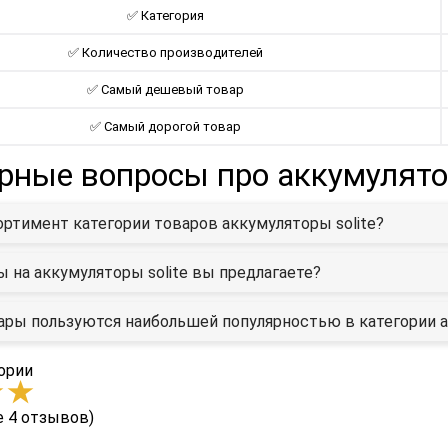
✅ Категория
✅ Количество производителей
✅ Самый дешевый товар
✅ Самый дорогой товар
рные вопросы про aккумулятор
ортимент категории товаров aккумуляторы solite?
ы на aккумуляторы solite вы предлагаете?
ары пользуются наибольшей популярностью в категории a
ории
е 4 отзывов)