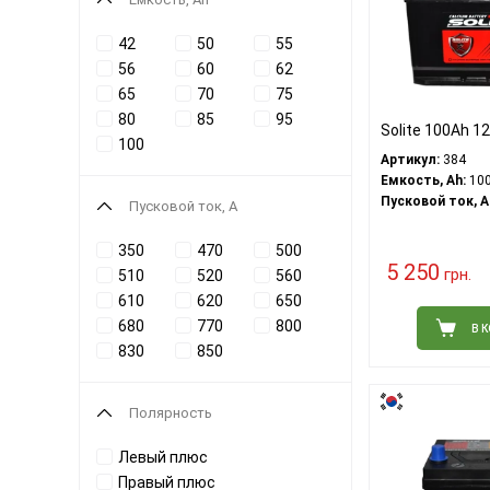
42
50
55
56
60
62
65
70
75
80
85
95
Solite 100Ah 1
100
Артикул:
384
Емкость, Ah:
10
Пусковой ток, A
Пусковой ток, A
350
470
500
5 250
грн.
510
520
560
610
620
650
680
770
800
В 
830
850
Полярность
Левый плюс
Правый плюс