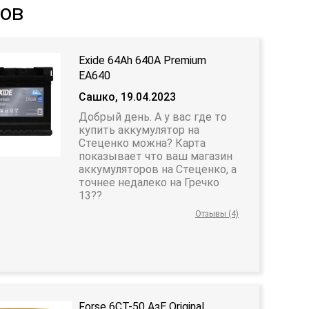
тов
Exide 64Ah 640A Premium
EA640
Сашко, 19.04.2023
Добрый день. А у вас где то
купить аккумулятор на
Стеценко можна? Карта
показывает что ваш магазин
аккумуляторов на Стеценко, а
точнее недалеко на Гречко
13??
Отзывы (4)
Forse 6СТ-50 АзЕ Original