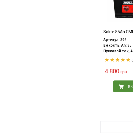
Solite 85Ah C
Артикул:
396
Емкость, Ah:
85
Пусковой ток, A
5
4 800
грн.
В 