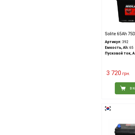
Solite 65Ah 75
Артикул:
392
Емкость, Ah:
65
Пусковой ток, A
3 720
грн.
В 