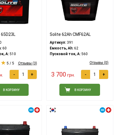
h 65D23L
Solite 62Ah CMF62AL
0
Артикул:
391
:
60
Емкость, Ah:
62
к, A:
510
Пусковой ток, A:
560
Отзывы (0)
5 / 5
Отзывы (3)
3 700
-
+
-
+
н.
грн.
В КОРЗИНУ
В КОРЗИНУ
Правый плюс
Правый плюс