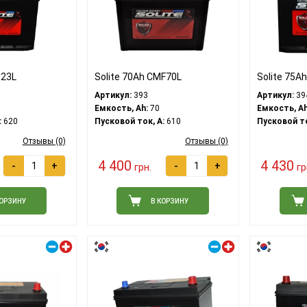
D23L
Solite 70Ah CMF70L
Solite 75A
Артикул:
393
Артикул:
39
Емкость, Ah:
70
Емкость, Ah
:
620
Пусковой ток, A:
610
Пусковой то
Отзывы (0)
Отзывы (0)
4 400
4 430
-
+
-
+
грн.
гр
КОРЗИНУ
В КОРЗИНУ
Правый плюс
Правый плюс