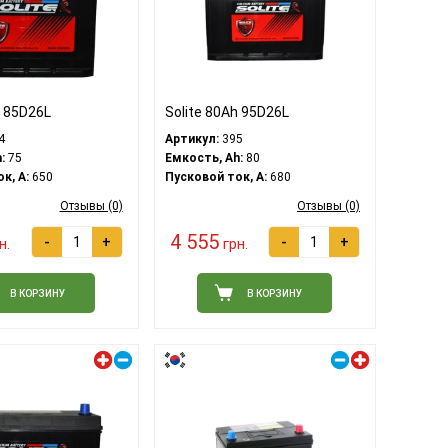
h 85D26L
Solite 80Ah 95D26L
4
Артикул:
395
:
75
Емкость, Ah:
80
к, A:
650
Пусковой ток, A:
680
Отзывы (0)
Отзывы (0)
4 555
-
+
-
+
н.
грн.
В КОРЗИНУ
В КОРЗИНУ
Левый плюс
Правый плюс