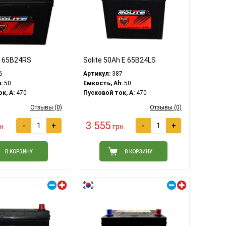
h 65B24RS
Solite 50Ah Е 65B24LS
6
Артикул:
387
:
50
Емкость, Ah:
50
к, A:
470
Пусковой ток, A:
470
Отзывы (0)
Отзывы (0)
3 555
-
+
-
+
н.
грн.
В КОРЗИНУ
В КОРЗИНУ
Правый плюс
Правый плюс