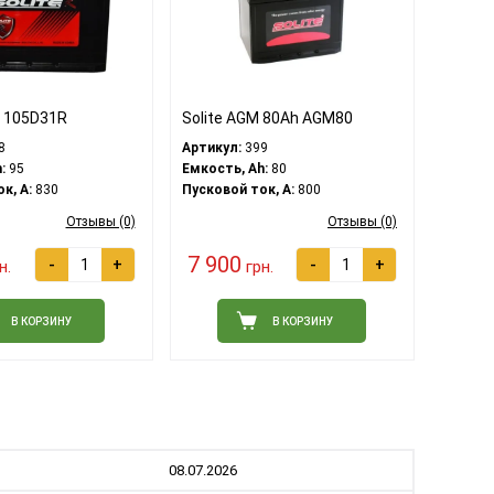
h 105D31R
Solite AGM 80Ah AGM80
8
Артикул:
399
:
95
Емкость, Ah:
80
к, A:
830
Пусковой ток, A:
800
Отзывы (0)
Отзывы (0)
7 900
-
+
-
+
н.
грн.
В КОРЗИНУ
В КОРЗИНУ
08.07.2026