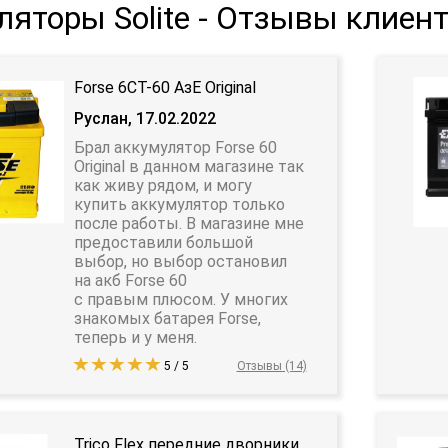
ляторы Solite - Отзывы клиен
Forse 6СТ-60 АзЕ Original
Руслан, 17.02.2022
Брал аккумулятор Forse 60
Original в данном магазине так
как живу рядом, и могу
купить аккумулятор только
после работы. В магазине мне
предоставили большой
выбор, но выбор остановил
на акб Forse 60
с правым плюсом. У многих
знакомых батарея Forse,
теперь и у меня.
5 / 5
Отзывы (14)
Trico Flex передние дворники