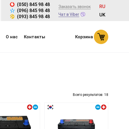
(050) 845 98 48
RU
Заказать звонок
(096) 845 98 48
Чат в Viber
UK
(093) 845 98 48
О нас
Контакты
Корзина
Всего результатов:
18
Левый плюс
Правый плюс