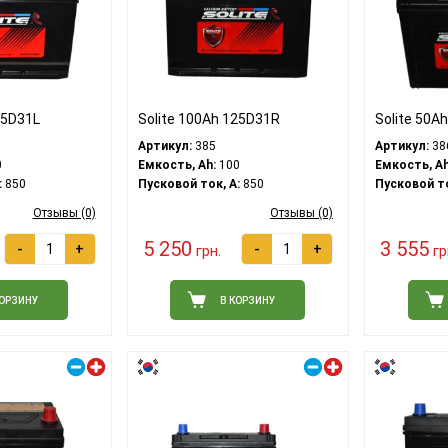
25D31L
Solite 100Ah 125D31R
Solite 50A
Артикул:
385
Артикул:
38
0
Емкость, Ah:
100
Емкость, Ah
:
850
Пусковой ток, A:
850
Пусковой то
Отзывы (0)
Отзывы (0)
5 250
3 555
-
+
-
+
грн.
гр
КОРЗИНУ
В КОРЗИНУ
Правый плюс
Правый плюс