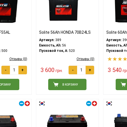
MF55AL
Solite 56Ah HONDA 70B24LS
Solite 60A
Артикул:
389
Артикул:
39
Емкость, Ah:
56
Емкость, Ah
:
500
Пусковой ток, A:
520
Пусковой то
Отзывы (0)
Отзывы (0)
3 600
3 540
-
+
-
+
грн.
гр
КОРЗИНУ
В КОРЗИНУ
Правый плюс
Правый плюс