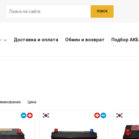
ПОИСК
ы
Доставка и оплата
Обмен и возврат
Подбор АКБ
именование
Цена
Правый плюс
Левый плюс