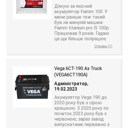
Дякую за якісний
акумулятор Fiamm 100. У
мене раніше теж такий
був на минулій машині
Fiamm titanium pro l5 100p.
Працював 9 років. Гадаю
це ще більше попрацює.
Отзывы (1)
Vega 6СТ-190 Аз Truck
(VEGA6CT190A)
Адміністратор,
19.02.2023
Акумулятор Vega 190 до
2020 року був з сірою
кришкою. З 2020 року по
початок 2023 року був з
червоною, зараз завод
випускатиме перважно з