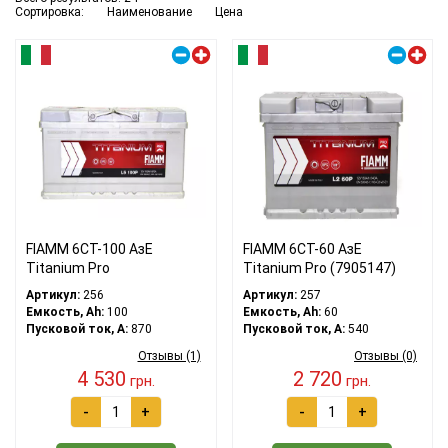
Сортировка:
Наименование
Цена
Правый плюс
Правый плюс
FIAMM 6СТ-100 АзЕ
FIAMM 6СТ-60 АзЕ
Titanium Pro
Titanium Pro (7905147)
Артикул:
256
Артикул:
257
Емкость, Ah:
100
Емкость, Ah:
60
Пусковой ток, A:
870
Пусковой ток, A:
540
Отзывы (1)
Отзывы (0)
4 530
2 720
грн.
грн.
-
+
-
+