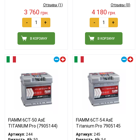
Отзывы (1)
Отзывы (0)
3 760
4 180
грн.
грн.
-
+
-
+
В КОРЗИНУ
В КОРЗИНУ
Правый плюс
Правый плюс
FIAMM 6СТ-50 АзЕ
FIAMM 6СТ-54 АзЕ
TITANIUM Pro (7905144)
Titanium Pro 7905145
Артикул:
244
Артикул:
245
Емкость, Ah:
50
Емкость, Ah:
54