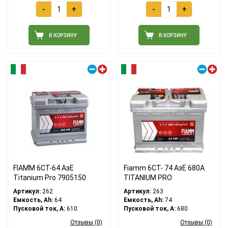
-
+
-
+
В КОРЗИНУ
В КОРЗИНУ
Правый плюс
Правый плюс
FIAMM 6СТ-64 АзЕ
Fiamm 6СТ- 74 АзЕ 680А
Titanium Pro 7905150
TITANIUM PRO
Артикул:
262
Артикул:
263
Емкость, Ah:
64
Емкость, Ah:
74
Пусковой ток, A:
610
Пусковой ток, A:
680
Отзывы (0)
Отзывы (0)