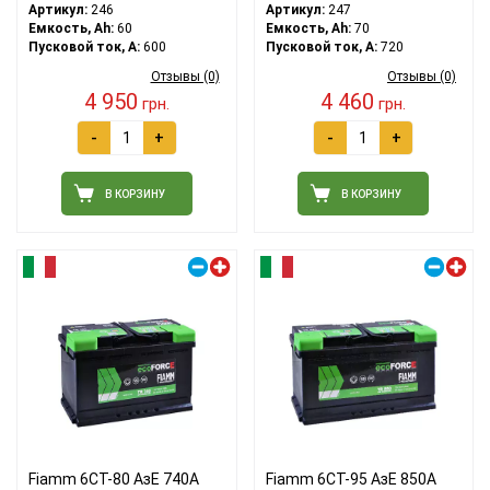
Артикул:
246
Артикул:
247
Емкость, Ah:
60
Емкость, Ah:
70
Пусковой ток, A:
600
Пусковой ток, A:
720
Отзывы (0)
Отзывы (0)
4 950
4 460
грн.
грн.
-
+
-
+
В КОРЗИНУ
В КОРЗИНУ
Правый плюс
Правый плюс
Fiamm 6СТ-80 АзЕ 740A
Fiamm 6СТ-95 АзЕ 850А