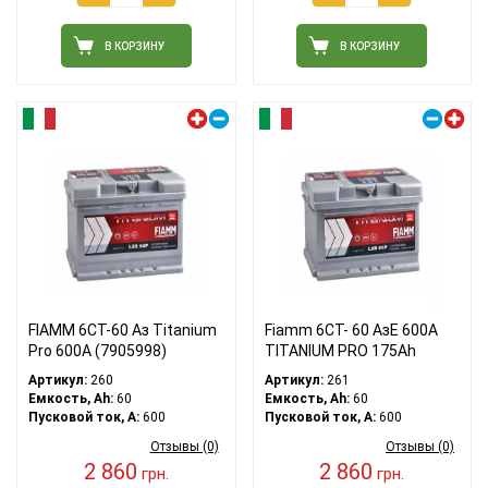
В КОРЗИНУ
В КОРЗИНУ
Левый плюс
Правый плюс
FIAMM 6СТ-60 Аз Titanium
Fiamm 6СТ- 60 АзЕ 600А
Pro 600А (7905998)
TITANIUM PRO 175Ah
Артикул:
260
Артикул:
261
Емкость, Ah:
60
Емкость, Ah:
60
Пусковой ток, A:
600
Пусковой ток, A:
600
Отзывы (0)
Отзывы (0)
2 860
2 860
грн.
грн.