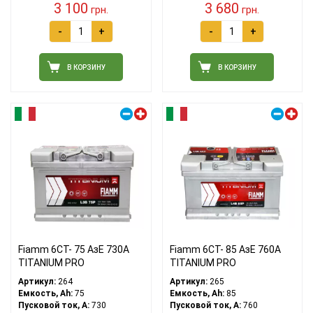
3 100
3 680
грн.
грн.
-
+
-
+
В КОРЗИНУ
В КОРЗИНУ
Правый плюс
Правый плюс
Fiamm 6СТ- 75 АзЕ 730А
Fiamm 6СТ- 85 АзЕ 760А
TITANIUM PRO
TITANIUM PRO
Артикул:
264
Артикул:
265
Емкость, Ah:
75
Емкость, Ah:
85
Пусковой ток, A:
730
Пусковой ток, A:
760