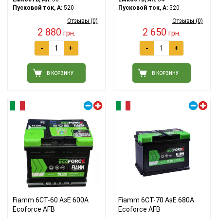
Пусковой ток, A:
520
Пусковой ток, A:
520
Отзывы (0)
Отзывы (0)
2 880
2 650
грн.
грн.
-
+
-
+
В КОРЗИНУ
В КОРЗИНУ
Правый плюс
Правый плюс
Fiamm 6СТ-60 АзЕ 600А
Fiamm 6СТ-70 АзЕ 680А
Ecoforce AFB
Ecoforce AFB