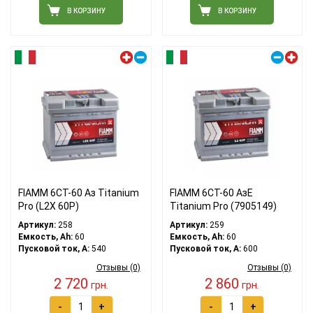
В КОРЗИНУ
В КОРЗИНУ
Левый плюс
Правый плюс
FIAMM 6СТ-60 Аз Titanium
FIAMM 6СТ-60 АзЕ
Pro (L2X 60P)
Titanium Pro (7905149)
Артикул:
258
Артикул:
259
Емкость, Ah:
60
Емкость, Ah:
60
Пусковой ток, A:
540
Пусковой ток, A:
600
Отзывы (0)
Отзывы (0)
2 720
2 860
грн.
грн.
-
+
-
+