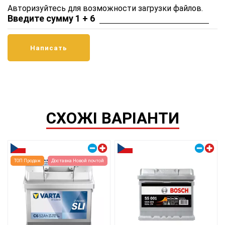
Авторизуйтесь для возможности загрузки файлов.
Введите сумму 1 + 6
СХОЖІ ВАРІАНТИ
Правый плюс
Правый плюс
ТОП Продаж
Доставка Новой почтой