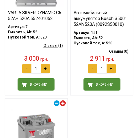
VARTA SILVER DYNAMIC C6
Автомобильный
52АH 520A 552401052
аккумулятор Bosch S5001
52Ah 520A (0092S50010)
Артикул:
7
Емкость, Ah:
52
Артикул:
151
Пусковой ток, A:
520
Емкость, Ah:
52
Пусковой ток, A:
520
Отзывы (1)
Отзывы (0)
3 000
2 911
грн.
грн.
-
+
-
+
В КОРЗИНУ
В КОРЗИНУ
Правый плюс