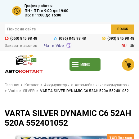
График работы:
ПН - ПТ: с 9:00 до 19:00
СБ: с 11:00 до 15:00
ПОИСК
(050) 845 98 48
(096) 845 98 48
(093) 845 98 48
Заказать звонок
Чат в Viber
RU
UK
МЕНЮ
Главная
>
Каталог
>
Аккумуляторы
>
Автомобильные аккумуляторы
>
Varta
>
SILVER
>
VARTA SILVER DYNAMIC C6 52АH 520A 552401052
VARTA SILVER DYNAMIC C6 52АH
520A 552401052
ТОП Продаж