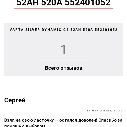
52АH 520A 552401052
VARTA SILVER DYNAMIC C6 52АH 520A 552401052
1
Всего отзывов
Сергей
13 МАРТА 2024, 10:29
Взял на свою ласточку — остался доволен! Спасибо за
помощь с выбором