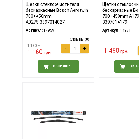
Щетки стеклоочистителя
Щетки стеклоочи
бескаркасные Bosch Aerotwin
бескаркасные Bo
700+450mm
700+450mm A17
A027S 3397014027
3397014179
Артикул:
14959
Артикул:
14971
Отзывы (0)
1 180
грн.
-
+
1 460
1 160
грн.
грн.
В КОРЗИНУ
В КО