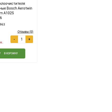
клоочистителя
ные Bosch Aerotwin
m A102S
6
963
Отзывы (0)
-
+
н.
В КОРЗИНУ