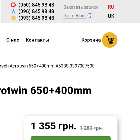
(050) 845 98 48
RU
Заказать звонок
(096) 845 98 48
Чат в Viber
UK
(093) 845 98 48
О нас
Контакты
Корзина
osch Aerotwin 650+400mm A538S 3397007538
rotwin 650+400mm
1 355
грн.
1 280 грн.