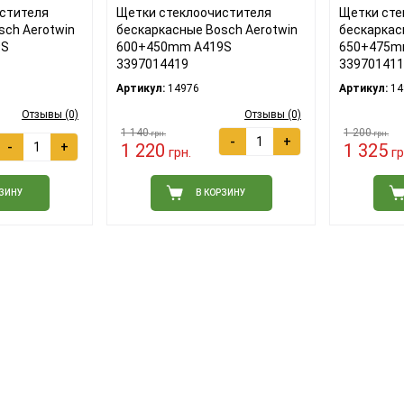
стителя
Щетки стеклоочистителя
Щетки сте
sch Aerotwin
бескаркасные Bosch Aerotwin
бескаркас
9S
600+450mm A419S
650+475m
3397014419
339701411
Артикул:
14976
Артикул:
14
Отзывы (0)
Отзывы (0)
1 140
1 200
грн.
грн.
-
+
-
+
1 220
1 325
грн.
гр
РЗИНУ
В КОРЗИНУ