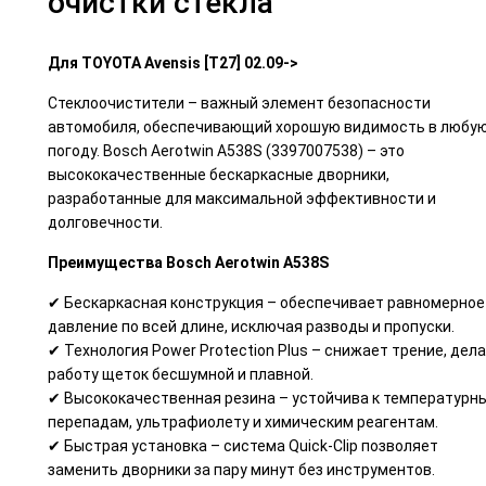
очистки стекла
Для TOYOTA Avensis [T27] 02.09->
Стеклоочистители – важный элемент безопасности
автомобиля, обеспечивающий хорошую видимость в любу
погоду. Bosch Aerotwin A538S (3397007538) – это
высококачественные бескаркасные дворники,
разработанные для максимальной эффективности и
долговечности.
Преимущества Bosch Aerotwin A538S
✔ Бескаркасная конструкция – обеспечивает равномерное
давление по всей длине, исключая разводы и пропуски.
✔ Технология Power Protection Plus – снижает трение, дел
работу щеток бесшумной и плавной.
✔ Высококачественная резина – устойчива к температурн
перепадам, ультрафиолету и химическим реагентам.
✔ Быстрая установка – система Quick-Clip позволяет
заменить дворники за пару минут без инструментов.