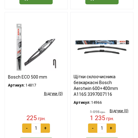
Щітки склоочисника
Bosch ECO 500 mm
безкаркасні Bosch
Артикул:
14817
Aerotwin 600+400mm
Відгуки (0)
A116S 3397007116
Артикул:
14966
Відгуки (0)
1 098
грн.
225
1 235
грн.
грн.
-
+
-
+