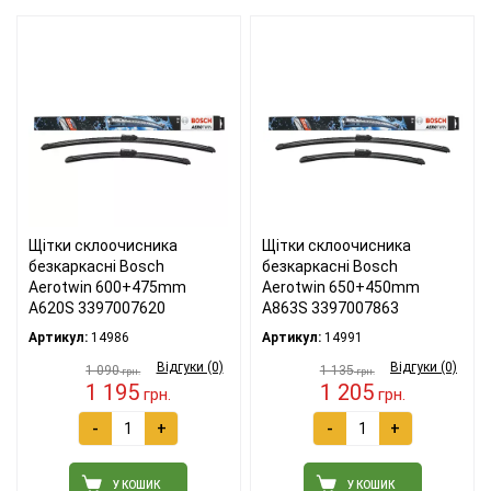
Щітки склоочисника
Щітки склоочисника
безкаркасні Bosch
безкаркасні Bosch
Aerotwin 600+475mm
Aerotwin 650+450mm
A620S 3397007620
A863S 3397007863
Артикул:
14986
Артикул:
14991
Відгуки (0)
Відгуки (0)
1 090
1 135
грн.
грн.
1 195
1 205
грн.
грн.
-
+
-
+
У КОШИК
У КОШИК