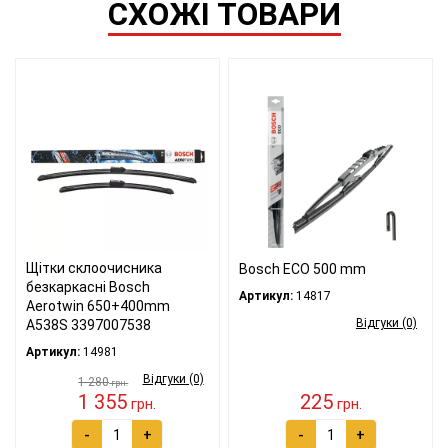
СХОЖІ ТОВАРИ
Щітки склоочисника
Bosch ECO 500 mm
безкаркасні Bosch
Артикул:
14817
Aerotwin 650+400mm
Відгуки (0)
A538S 3397007538
Артикул:
14981
Відгуки (0)
1 280
грн.
1 355
225
грн.
грн.
-
+
-
+