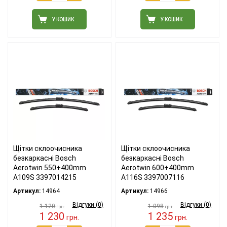
У КОШИК
У КОШИК
Щітки склоочисника
Щітки склоочисника
безкаркасні Bosch
безкаркасні Bosch
Aerotwin 550+400mm
Aerotwin 600+400mm
A109S 3397014215
A116S 3397007116
Артикул:
14964
Артикул:
14966
Відгуки (0)
Відгуки (0)
1 120
1 098
грн.
грн.
1 230
1 235
грн.
грн.