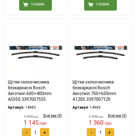
У КОШИК
У КОШИК
Щітки склоочисника
Щітки склоочисника
безкаркасні Bosch
безкаркасні Bosch
Aerotwin 600+400mm
Aerotwin 750+650mm
A555S 3397007555
A120S 3397007120
Артикул:
14983
Артикул:
14969
Відгуки (0)
Відгуки (0)
1 090
1 290
грн.
грн.
1 145
1 360
грн.
грн.
-
+
-
+