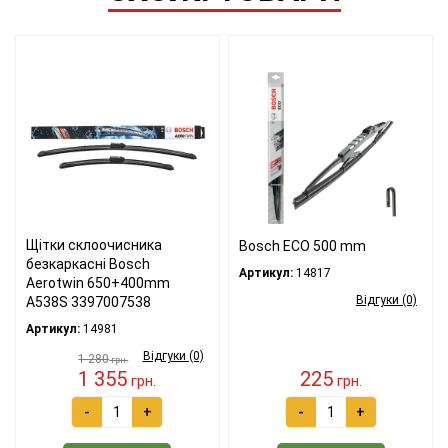
Щітки склоочисника
Bosch ECO 500 mm
безкаркасні Bosch
Артикул:
14817
Aerotwin 650+400mm
Відгуки (0)
A538S 3397007538
Артикул:
14981
Відгуки (0)
1 280
грн.
1 355
225
грн.
грн.
-
+
-
+