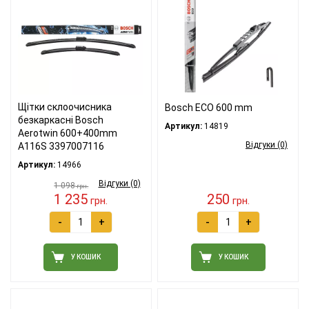
Щітки склоочисника
Bosch ECO 600 mm
безкаркасні Bosch
Артикул:
14819
Aerotwin 600+400mm
Відгуки (0)
A116S 3397007116
Артикул:
14966
Відгуки (0)
1 098
грн.
1 235
250
грн.
грн.
-
+
-
+
У КОШИК
У КОШИК