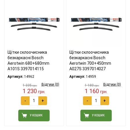
Щітки склоочисника
Щітки склоочисника
безкаркасні Bosch
безкаркасні Bosch
Aerotwin 680+680mm
Aerotwin 700+450mm
A101S 3397014115
A027S 3397014027
Артикул:
14962
Артикул:
14959
Відгуки (0)
Відгуки (0)
1 335
1 180
грн.
грн.
1 230
1 160
грн.
грн.
-
+
-
+
У КОШИК
У КОШИК