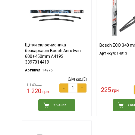
Щітки склоочисника
Bosch ECO 340 
безкаркасні Bosch Aerotwin
Артикул:
14813
600+450mm A419S
3397014419
Артикул:
14976
Відгуки (0)
1 140
грн.
-
+
225
1 220
грн.
грн.
У КОШИК
У К