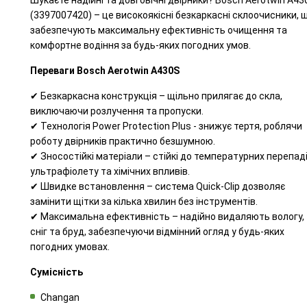
Шукаєте надійні та довговічні двірники? Bosch Aerotwin A43
(3397007420) – це високоякісні безкаркасні склоочисники, 
забезпечують максимальну ефективність очищення та
комфортне водіння за будь-яких погодних умов.
Переваги Bosch Aerotwin A430S
✔ Безкаркасна конструкція – щільно прилягає до скла,
виключаючи розлучення та пропуски.
✔ Технологія Power Protection Plus - знижує тертя, роблячи
роботу двірників практично безшумною.
✔ Зносостійкі матеріали – стійкі до температурних перепаді
ультрафіолету та хімічних впливів.
✔ Швидке встановлення – система Quick-Clip дозволяє
замінити щітки за кілька хвилин без інструментів.
✔ Максимальна ефективність – надійно видаляють вологу,
сніг та бруд, забезпечуючи відмінний огляд у будь-яких
погодних умовах.
Сумісність
Changan