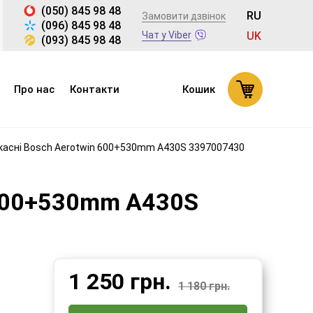
(050) 845 98 48
RU
Замовити дзвінок
(096) 845 98 48
Чат у Viber
UK
(093) 845 98 48
Про нас
Контакти
Кошик
касні Bosch Aerotwin 600+530mm A430S 3397007430
 600+530mm A430S
1 250
грн.
1 180 грн.