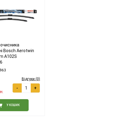
оочисника
і Bosch Aerotwin
m A102S
6
963
Відгуки (0)
-
+
н.
У КОШИК