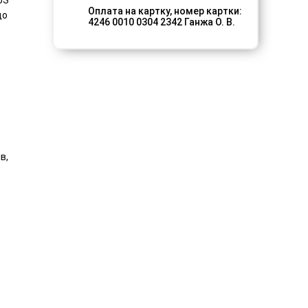
0S
Оплата на картку, номер картки:
що
4246 0010 0304 2342 Ганжа О. В.
в,