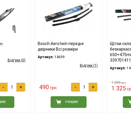
Bosch Aerotwin передні
Щітки скл
mm
двірники Всі розміри
безкаркасн
650+475m
Артикул:
14699
339701411
Відгуки (0)
Відгуки (1)
Артикул:
14
1 200
грн.
490
-
+
-
+
1 325
грн.
гр
ОШИК
У КОШИК