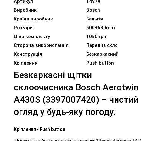
Артикул
14979
Виробник
Bosch
Країна виробник
Бельгія
Розміри:
600+530mm
Ціна комплекту
1050 грн
Сторона використання
Переднє скло
Конструкція
Безкаркасний
Кріплення
Push button
Безкаркасні щітки
склоочисника Bosch Aerotwin
A430S (3397007420) – чистий
огляд у будь-яку погоду.
Кріплення - Push button