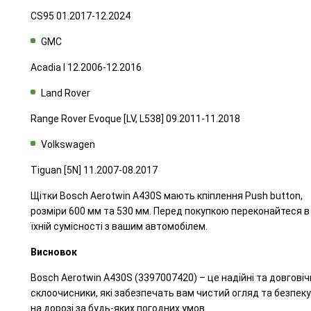
CS95 01.2017-12.2024
GMC
Acadia I 12.2006-12.2016
Land Rover
Range Rover Evoque [LV, L538] 09.2011-11.2018
Volkswagen
Tiguan [5N] 11.2007-08.2017
Щітки Bosch Aerotwin A430S мають кпіплення Push button,
розміри 600 мм та 530 мм. Перед покупкою переконайтеся в
їхній сумісності з вашим автомобілем.
Висновок
Bosch Aerotwin A430S (3397007420) – це надійні та довговіч
склоочисники, які забезпечать вам чистий огляд та безпеку
на дорозі за будь-яких погодних умов.