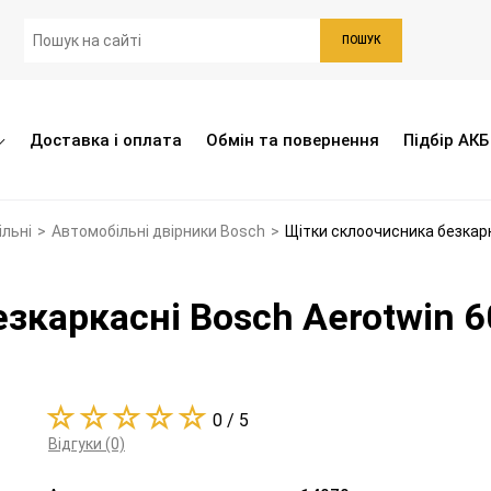
ПОШУК
Доставка і оплата
Обмін та повернення
Підбір АКБ
ільні
>
Автомобільні двірники Bosch
>
Щітки склоочисника безкар
езкаркасні Bosch Aerotwin
0 / 5
Відгуки (0)