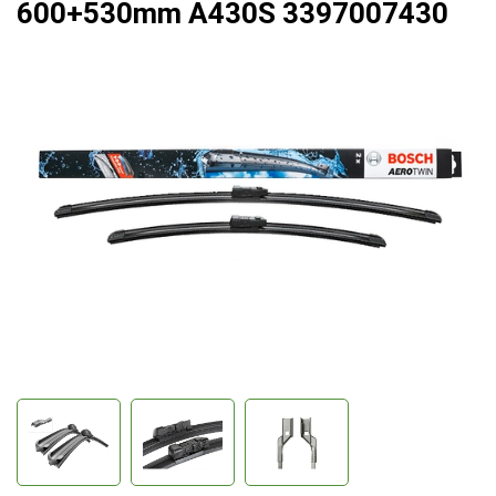
600+530mm A430S 3397007430