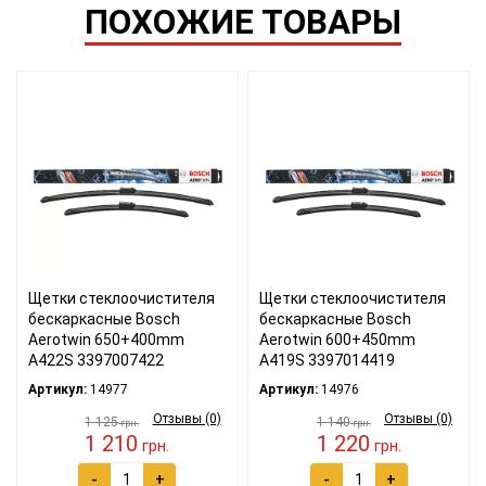
ПОХОЖИЕ ТОВАРЫ
Щетки стеклоочистителя
Щетки стеклоочистителя
бескаркасные Bosch
бескаркасные Bosch
Aerotwin 650+400mm
Aerotwin 600+450mm
A422S 3397007422
A419S 3397014419
Артикул:
14977
Артикул:
14976
Отзывы (0)
Отзывы (0)
1 125
1 140
грн.
грн.
1 210
1 220
грн.
грн.
-
+
-
+