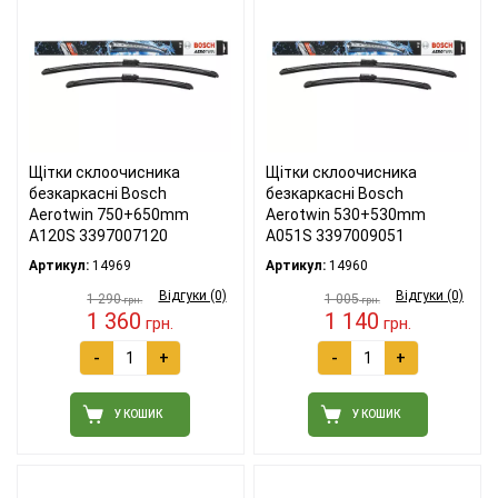
Щітки склоочисника
Щітки склоочисника
безкаркасні Bosch
безкаркасні Bosch
Aerotwin 750+650mm
Aerotwin 530+530mm
A120S 3397007120
A051S 3397009051
Артикул:
14969
Артикул:
14960
Відгуки (0)
Відгуки (0)
1 290
1 005
грн.
грн.
1 360
1 140
грн.
грн.
-
+
-
+
У КОШИК
У КОШИК