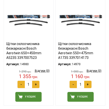
Щітки склоочисника
Щітки склоочисника
безкаркасні Bosch
безкаркасні Bosch
Aerotwin 650+450mm
Aerotwin 550+475mm
A523S 3397007523
A173S 3397014173
Артикул:
14980
Артикул:
14970
Відгуки (0)
Відгуки (0)
1 290
1 080
грн.
грн.
1 355
1 160
грн.
грн.
-
+
-
+
У КОШИК
У КОШИК