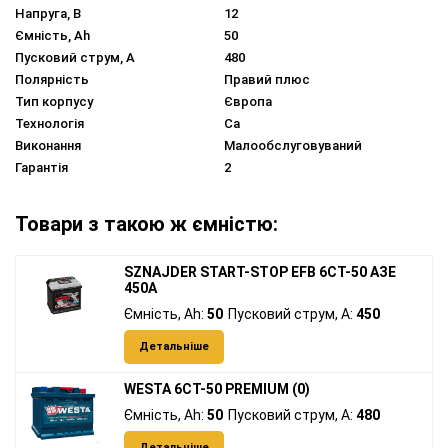
Напруга, В
12
Ємність, Ah
50
Пусковий струм, A
480
Полярність
Правий плюс
Тип корпусу
Європа
Технологія
Ca
Виконання
Малообслуговуваний
Гарантія
2
Товари з такою ж ємністю:
SZNAJDER START-STOP EFB 6СТ-50 АЗЕ
450А
Ємність, Ah:
50
Пусковий струм, A:
450
Детальніше
WESTA 6CT-50 PREMIUM (0)
Ємність, Ah:
50
Пусковий струм, A:
480
Детальніше