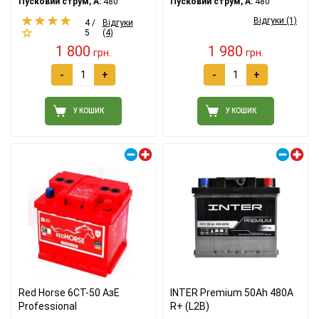
Пусковий струм, A:
480
Пусковий струм, A:
480
Відгуки (1)
4 /
Відгуки
5
(4)
1 800
1 980
грн.
грн.
-
+
-
+
У КОШИК
У КОШИК
Правий плюс
Правий плюс
Red Horse 6СТ-50 АзЕ
INTER Premium 50Ah 480A
Professional
R+ (L2B)