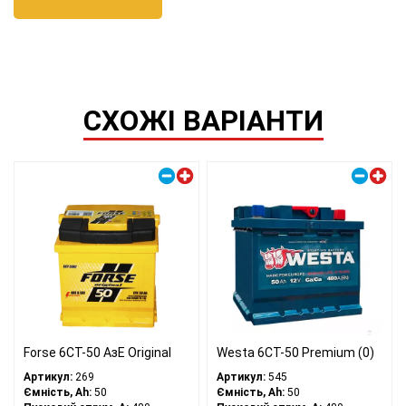
СХОЖІ ВАРІАНТИ
Правий плюс
Правий плюс
Forse 6СТ-50 АзЕ Original
Westa 6CT-50 Premium (0)
Артикул:
269
Артикул:
545
Ємність, Ah:
50
Ємність, Ah:
50