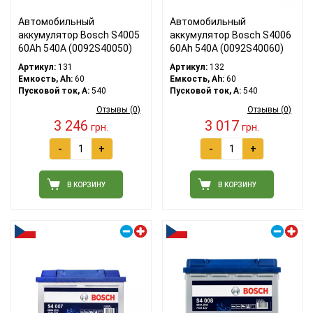
Автомобильный
Автомобильный
аккумулятор Bosch S4005
аккумулятор Bosch S4006
60Ah 540A (0092S40050)
60Ah 540A (0092S40060)
Артикул:
131
Артикул:
132
Емкость, Ah:
60
Емкость, Ah:
60
Пусковой ток, A:
540
Пусковой ток, A:
540
Отзывы (0)
Отзывы (0)
3 246
3 017
грн.
грн.
-
+
-
+
В КОРЗИНУ
В КОРЗИНУ
Правый плюс
Правый плюс