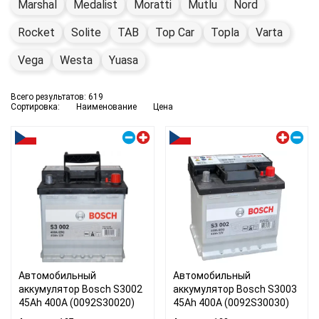
Marshal
Medalist
Moratti
Mutlu
Nord
Rocket
Solite
TAB
Top Car
Topla
Varta
Vega
Westa
Yuasa
Всего результатов:
619
Сортировка:
Наименование
Цена
Правый плюс
Левый плюс
Автомобильный
Автомобильный
аккумулятор Bosch S3002
аккумулятор Bosch S3003
45Ah 400A (0092S30020)
45Ah 400A (0092S30030)