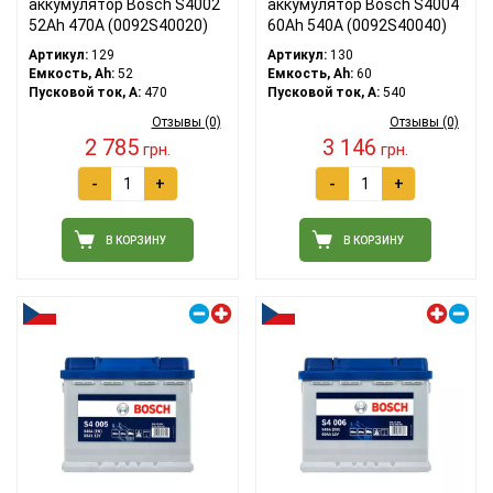
аккумулятор Bosch S4002
аккумулятор Bosch S4004
52Ah 470A (0092S40020)
60Ah 540A (0092S40040)
Артикул:
129
Артикул:
130
Емкость, Ah:
52
Емкость, Ah:
60
Пусковой ток, A:
470
Пусковой ток, A:
540
Отзывы (0)
Отзывы (0)
2 785
3 146
грн.
грн.
-
+
-
+
В КОРЗИНУ
В КОРЗИНУ
Правый плюс
Левый плюс