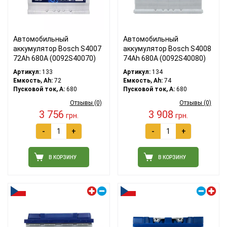
Автомобильный
Автомобильный
аккумулятор Bosch S4007
аккумулятор Bosch S4008
72Ah 680A (0092S40070)
74Ah 680A (0092S40080)
Артикул:
133
Артикул:
134
Емкость, Ah:
72
Емкость, Ah:
74
Пусковой ток, A:
680
Пусковой ток, A:
680
Отзывы (0)
Отзывы (0)
3 756
3 908
грн.
грн.
-
+
-
+
В КОРЗИНУ
В КОРЗИНУ
Левый плюс
Правый плюс