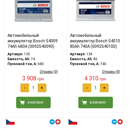
Автомобильный
Автомобильный
аккумулятор Bosch S4009
аккумулятор Bosch S4010
74Ah 680A (0092S40090)
80Ah 740A (0092S40100)
Артикул:
135
Артикул:
136
Емкость, Ah:
74
Емкость, Ah:
80
Пусковой ток, A:
680
Пусковой ток, A:
740
Отзывы (0)
Отзывы (0)
3 908
4 310
грн.
грн.
-
+
-
+
В КОРЗИНУ
В КОРЗИНУ
Правый плюс
Правый плюс