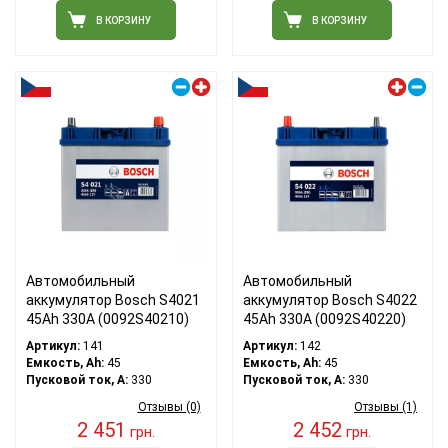
В КОРЗИНУ
В КОРЗИНУ
Правый плюс
Левый плюс
Автомобильный
Автомобильный
аккумулятор Bosch S4021
аккумулятор Bosch S4022
45Ah 330A (0092S40210)
45Ah 330A (0092S40220)
Артикул:
141
Артикул:
142
Емкость, Ah:
45
Емкость, Ah:
45
Пусковой ток, A:
330
Пусковой ток, A:
330
Отзывы (0)
Отзывы (1)
2 451
2 452
грн.
грн.