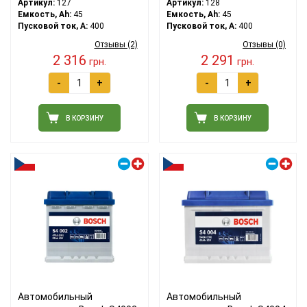
Артикул:
127
Артикул:
128
Емкость, Ah:
45
Емкость, Ah:
45
Пусковой ток, A:
400
Пусковой ток, A:
400
Отзывы (2)
Отзывы (0)
2 316
2 291
грн.
грн.
-
+
-
+
В КОРЗИНУ
В КОРЗИНУ
Правый плюс
Правый плюс
Автомобильный
Автомобильный