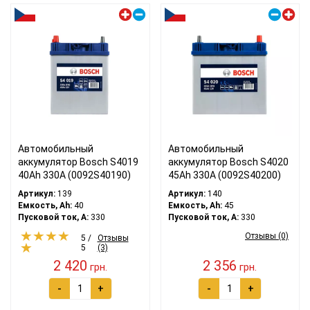
Левый плюс
Правый плюс
Автомобильный
Автомобильный
аккумулятор Bosch S4019
аккумулятор Bosch S4020
40Ah 330A (0092S40190)
45Ah 330A (0092S40200)
Артикул:
139
Артикул:
140
Емкость, Ah:
40
Емкость, Ah:
45
Пусковой ток, A:
330
Пусковой ток, A:
330
Отзывы (0)
5 /
Отзывы
5
(3)
2 420
2 356
грн.
грн.
-
+
-
+