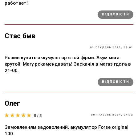
работает!
ВІДПОВІСТИ
Стас бмв
01 ГРУДЕНЬ 2023, 22:01
Рєшив купить аккумулятор єтой фірми. Акум мєга
крутой! Магу рєкамєндавать! Заскачіл в магаз гдєта в
21-00.
ВІДПОВІСТИ
Олег
5 / 5
08 ТРАВЕНЬ 2024, 07:32
Замовленням задоволений, акумулятор Forse original
100