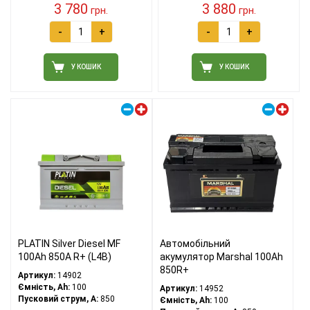
3 780
3 880
грн.
грн.
-
+
-
+
У КОШИК
У КОШИК
Правий плюс
Правий плюс
PLATIN Silver Diesel MF
Автомобільний
100Ah 850A R+ (L4B)
акумулятор Marshal 100Ah
850R+
Артикул:
14902
Ємність, Ah:
100
Артикул:
14952
Пусковий струм, A:
850
Ємність, Ah:
100