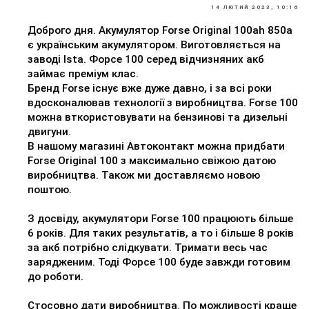
14 ЛЮТИЙ 2023, 10:16
Доброго дня. Акумулятор Forse Original 100ah 850a
є українським акумулятором. Виготовляється на
заводі Ista. Форсе 100 серед відчизняних акб
займає преміум клас.
Бренд Forse існує вже дуже давно, і за всі роки
вдосконалював технології з виробництва. Forse 100
можна вткористовувати на бензинові та дизельні
двигуни.
В нашому магазині Автоконтакт можна придбати
Forse Original 100 з максимально свіжою датою
виробництва. Також ми доставляємо новою
поштою.
З досвіду, акумулятори Forse 100 працюють більше
6 років. Для таких результатів, а то і більше 8 років
за акб потрібно слідкувати. Тримати весь час
зарядженим. Тоді Форсе 100 буде завжди готовим
до роботи.
Стосовно дати виробництва. По можливості краще