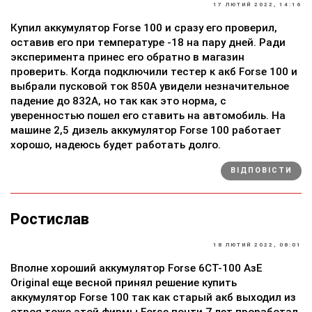
17 ЛЮТИЙ 2022, 14:16
Купил аккумулятор Forse 100 и сразу его проверил,
оставив его при температуре -18 на пару дней. Ради
эксперимента принес его обратно в магазин
проверить. Когда подключили тестер к акб Forse 100 и
выбрали пусковой ток 850A увидели незначительное
падение до 832A, но так как это норма, с
уверенностью пошел его ставить на автомобиль. На
машине 2,5 дизель аккумулятор Forse 100 работает
хорошо, надеюсь будет работать долго.
ВІДПОВІСТИ
Ростислав
18 ЛЮТИЙ 2022, 08:01
Вполне хороший аккумулятор Forse 6СТ-100 АзЕ
Original еще весной принял решение купить
аккумулятор Forse 100 так как старый акб выходил из
строя тоже этой фирмы Forse почти 7 лет проработал