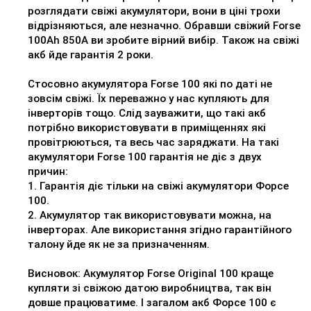
розглядати свіжі акумулятори, вони в ціні трохи
відрізняються, але незначно. Обравши свіжий Forse
100Ah 850A ви зробите вірний вибір. Також на свіжі
акб йде гарантія 2 роки.
Стосовно акумулятора Forse 100 які по даті не
зовсім свіжі. Їх переважно у нас купляють для
інверторів тощо. Слід зауважити, що такі акб
потрібно використовувати в приміщеннях які
провітрюються, та весь час заряджати. На такі
акумулятори Forse 100 гарантія не діє з двух
причин:
1. Гарантія діє тільки на свіжі акумулятори Форсе
100.
2. Акумулятор так використовувати можна, на
інверторах. Але використання згідно гарантійного
талону йде як не за призначенням.
Висновок: Акумулятор Forse Original 100 краще
купляти зі свіжою датою виробництва, так він
довше працюватиме. І загалом акб Форсе 100 є