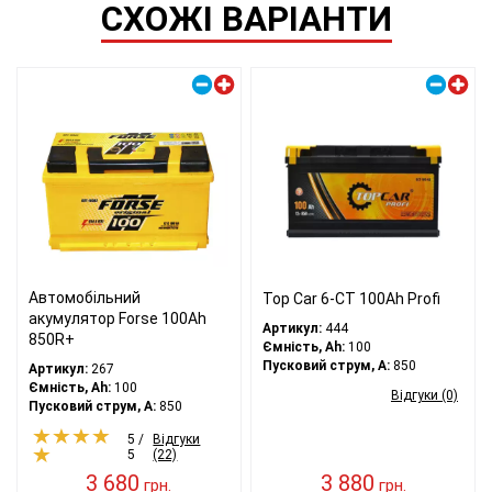
СХОЖІ ВАРІАНТИ
Правий плюс
Правий плюс
Автомобільний
Top Car 6-CT 100Ah Profi
акумулятор Forse 100Ah
Артикул:
444
850R+
Ємність, Ah:
100
Пусковий струм, A:
850
Артикул:
267
Ємність, Ah:
100
Відгуки (0)
Пусковий струм, A:
850
5 /
Відгуки
5
(22)
3 680
3 880
грн.
грн.