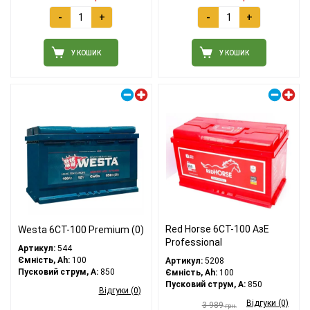
-
+
-
+
У КОШИК
У КОШИК
Правий плюс
Правий плюс
Red Horse 6СТ-100 АзE
Westa 6CT-100 Premium (0)
Professional
Артикул:
544
Ємність, Ah:
100
Артикул:
5208
Пусковий струм, A:
850
Ємність, Ah:
100
Пусковий струм, A:
850
Відгуки (0)
Відгуки (0)
3 989
грн.