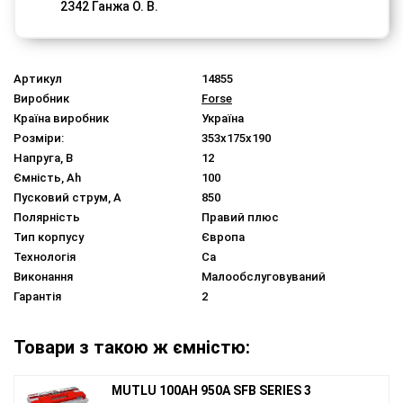
2342 Ганжа О. В.
Артикул
14855
Виробник
Forse
Країна виробник
Україна
Розміри:
353x175x190
Напруга, В
12
Ємність, Ah
100
Пусковий струм, A
850
Полярність
Правий плюс
Тип корпусу
Європа
Технологія
Ca
Виконання
Малообслуговуваний
Гарантія
2
Товари з такою ж ємністю:
MUTLU 100AH 950A SFB SERIES 3