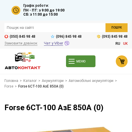
Графік роботи:
ПН - ПТ: з 9:00 до 19:00
СБ: з 11:00 до 15:00
ПОШУК
(050) 845 98 48
(096) 845 98 48
(093) 845 98 48
Замовити дзвінок
Чат у Viber
RU
UK
МЕНЮ
Головна
>
Каталог
>
Акумулятори
>
Автомобільні акумулятори
>
Forse
>
Forse 6СТ-100 АзЕ 850А (0)
Forse 6СТ-100 АзЕ 850А (0)