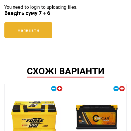
You need to login to uploading files.
Введіть суму 7 + 6
СХОЖІ ВАРІАНТИ
Правий плюс
Правий плюс