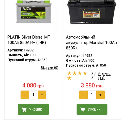
PLATIN Silver Diesel MF
Автомобільний
100Ah 850A R+ (L4B)
акумулятор Marshal 100Ah
850R+
Артикул:
14902
Ємність, Ah:
100
Артикул:
14952
Пусковий струм, A:
850
Ємність, Ah:
100
Пусковий струм, A:
850
Відгуки (0)
5 /
Відгуки
5
(14)
4 080
3 880
грн.
грн.
-
+
-
+
У КОШИК
У КОШИК