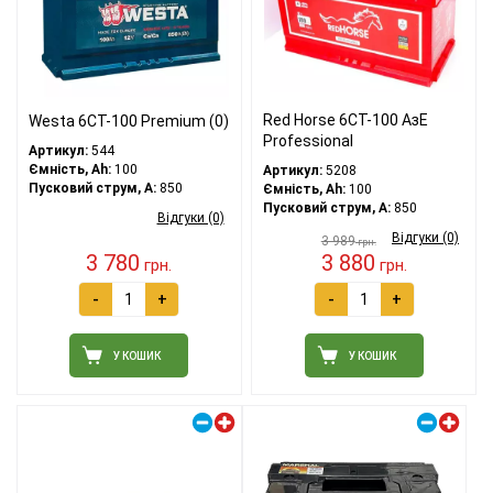
Red Horse 6СТ-100 АзE
Westa 6CT-100 Premium (0)
Professional
Артикул:
544
Ємність, Ah:
100
Артикул:
5208
Пусковий струм, A:
850
Ємність, Ah:
100
Пусковий струм, A:
850
Відгуки (0)
Відгуки (0)
3 989
грн.
3 780
3 880
грн.
грн.
-
+
-
+
У КОШИК
У КОШИК
Правий плюс
Правий плюс