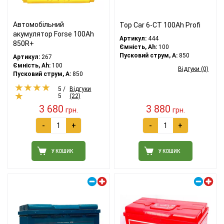
Автомобільний
Top Car 6-CT 100Ah Profi
акумулятор Forse 100Ah
Артикул:
444
850R+
Ємність, Ah:
100
Пусковий струм, A:
850
Артикул:
267
Ємність, Ah:
100
Відгуки (0)
Пусковий струм, A:
850
5 /
Відгуки
5
(22)
3 680
3 880
грн.
грн.
-
+
-
+
У КОШИК
У КОШИК
Правий плюс
Правий плюс