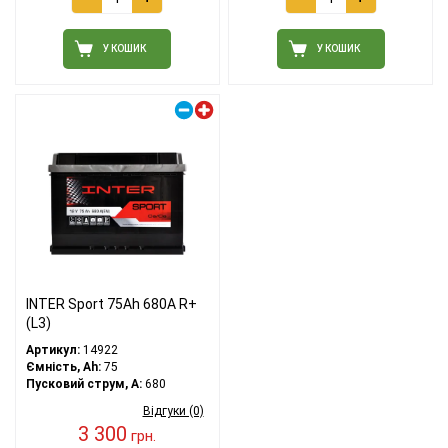
У КОШИК
У КОШИК
Правий плюс
INTER Sport 75Ah 680A R+
(L3)
Артикул:
14922
Ємність, Ah:
75
Пусковий струм, A:
680
Відгуки (0)
3 300
грн.