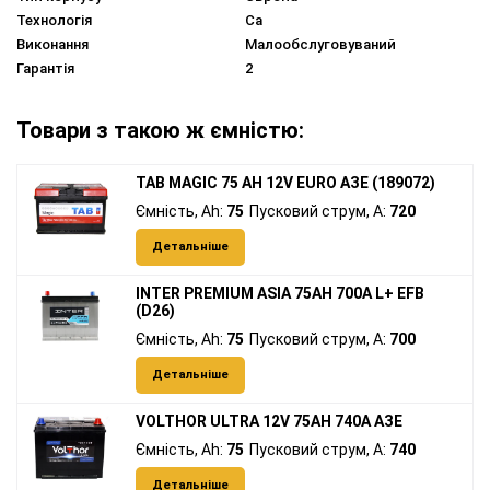
Технологія
Ca
Виконання
Малообслуговуваний
Гарантія
2
Товари з такою ж ємністю:
TAB MAGIC 75 AH 12V EURO АЗЕ (189072)
Ємність, Ah:
75
Пусковий струм, A:
720
Детальніше
INTER PREMIUM ASIA 75AH 700A L+ EFB
(D26)
Ємність, Ah:
75
Пусковий струм, A:
700
Детальніше
VOLTHOR ULTRA 12V 75AH 740A АЗЕ
Ємність, Ah:
75
Пусковий струм, A:
740
Детальніше