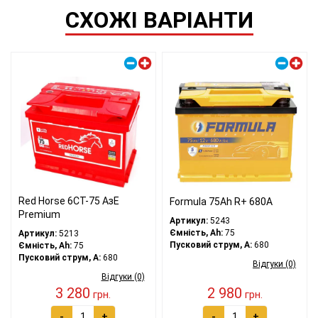
СХОЖІ ВАРІАНТИ
Правий плюс
Правий плюс
Red Horse 6СТ-75 АзЕ
Formula 75Ah R+ 680A
Premium
Артикул:
5243
Ємність, Ah:
75
Артикул:
5213
Пусковий струм, A:
680
Ємність, Ah:
75
Пусковий струм, A:
680
Відгуки (0)
Відгуки (0)
3 280
2 980
грн.
грн.
-
+
-
+