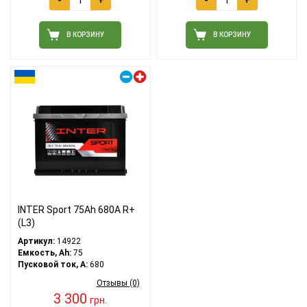
В КОРЗИНУ
В КОРЗИНУ
Правый плюс
INTER Sport 75Ah 680A R+
(L3)
Артикул:
14922
Емкость, Ah:
75
Пусковой ток, A:
680
Отзывы (0)
3 300
грн.