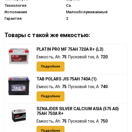
Технология
Ca
Исполнение
Малообслуживаемый
Гарантия
2
Товары с такой же емкостью:
PLATIN PRO MF 75AH 720A R+ (L3)
Емкость, Ah:
75
Пусковой ток, A:
720
Подробнее
TAB POLARS JIS 75AH 740A (1)
Емкость, Ah:
75
Пусковой ток, A:
740
Подробнее
SZNAJDER SILVER CALCIUM ASIA (575 A0)
75АH 750А R+
Емкость, Ah:
75
Пусковой ток, A:
750
Подробнее