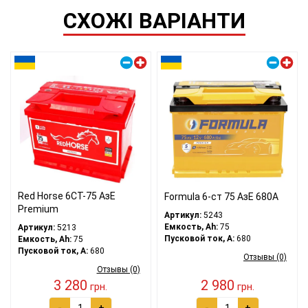
СХОЖІ ВАРІАНТИ
Правый плюс
Правый плюс
Red Horse 6СТ-75 АзЕ
Formula 6-ст 75 АзЕ 680А
Premium
Артикул:
5243
Емкость, Ah:
75
Артикул:
5213
Пусковой ток, A:
680
Емкость, Ah:
75
Пусковой ток, A:
680
Отзывы (0)
Отзывы (0)
3 280
2 980
грн.
грн.
-
+
-
+