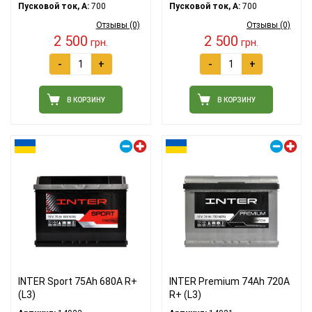
Пусковой ток, A:
700
Пусковой ток, A:
700
Отзывы (0)
Отзывы (0)
2 500
2 500
грн.
грн.
-
+
-
+
В КОРЗИНУ
В КОРЗИНУ
Правый плюс
Правый плюс
INTER Sport 75Ah 680A R+
INTER Premium 74Ah 720A
(L3)
R+ (L3)