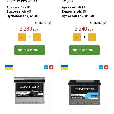
600A R+ EFB (D23)
L+ (L2)
Артикул:
14920
Артикул:
14919
Емкость, Ah:
65
Емкость, Ah:
65
Пусковой ток, A:
600
Пусковой ток, A:
640
Отзывы (0)
Отзывы (0)
2 280
2 240
грн.
грн.
-
+
-
+
В КОРЗИНУ
В КОРЗИНУ
Правый плюс
Правый плюс