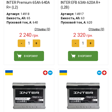
INTER Premium 65Ah 640A
INTER EFB 63Ah 620A R+
R+ (L2)
(L2B)
Артикул:
14918
Артикул:
14917
Емкость, Ah:
65
Емкость, Ah:
63
Пусковой ток, A:
640
Пусковой ток, A:
620
Отзывы (0)
Отзывы (0)
2 240
2 320
грн.
грн.
-
+
-
+
В КОРЗИНУ
В КОРЗИНУ
Левый плюс
Правый плюс