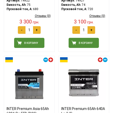
Артикул:
14922
Артикул:
14921
Емкость, Ah:
75
Емкость, Ah:
74
Пусковой ток, A:
680
Пусковой ток, A:
720
Отзывы (0)
Отзывы (0)
3 300
3 100
грн.
грн.
-
+
-
+
В КОРЗИНУ
В КОРЗИНУ
Правый плюс
Левый плюс
INTER Premium Asia 65Ah
INTER Premium 65Ah 640A