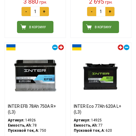
3 880
2 695
грн.
грн.
-
+
-
+
В КОРЗИНУ
В КОРЗИНУ
Правый плюс
Левый плюс
INTER EFB 78Ah 750A R+
INTER Eco 77Ah 620A L+
(L3)
(L3)
Артикул:
14926
Артикул:
14925
Емкость, Ah:
78
Емкость, Ah:
77
Пусковой ток, A:
750
Пусковой ток, A:
620