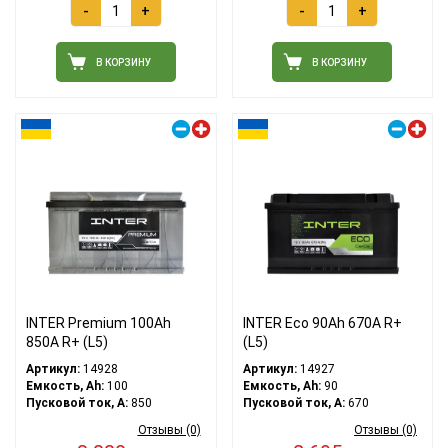
-
+
-
+
В КОРЗИНУ
В КОРЗИНУ
Правый плюс
Правый плюс
INTER Premium 100Ah
INTER Eco 90Ah 670A R+
850A R+ (L5)
(L5)
Артикул:
14928
Артикул:
14927
Емкость, Ah:
100
Емкость, Ah:
90
Пусковой ток, A:
850
Пусковой ток, A:
670
Отзывы (0)
Отзывы (0)