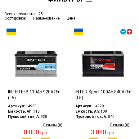
Всего результатов:
25
Сортировка:
Наименование
Цена
Правый плюс
INTER EFB 110Ah 920A R+
INTER Sport 100Ah 840A R+
(L5)
(L5)
Артикул:
14930
Артикул:
14929
Емкость, Ah:
110
Емкость, Ah:
100
Пусковой ток, A:
920
Пусковой ток, A:
840
Отзывы (0)
Отзывы (0)
8 000
3 880
грн.
грн.