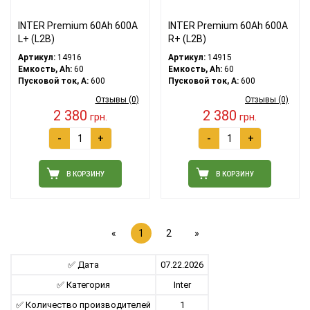
INTER Premium 60Ah 600A
INTER Premium 60Ah 600A
L+ (L2B)
R+ (L2B)
Артикул:
14916
Артикул:
14915
Емкость, Ah:
60
Емкость, Ah:
60
Пусковой ток, A:
600
Пусковой ток, A:
600
Отзывы (0)
Отзывы (0)
2 380
2 380
грн.
грн.
-
+
-
+
В КОРЗИНУ
В КОРЗИНУ
«
1
2
»
✅ Дата
07.22.2026
✅ Категория
Inter
✅ Количество производителей
1