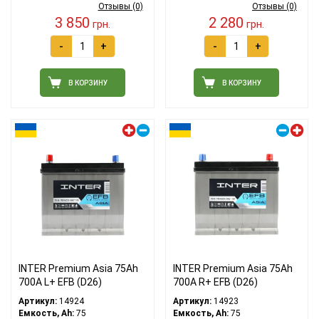
Отзывы (0)
Отзывы (0)
3 850
2 280
грн.
грн.
-
+
-
+
В КОРЗИНУ
В КОРЗИНУ
Левый плюс
Правый плюс
INTER Premium Asia 75Ah
INTER Premium Asia 75Ah
700A L+ EFB (D26)
700A R+ EFB (D26)
Артикул:
14924
Артикул:
14923
Емкость, Ah:
75
Емкость, Ah:
75