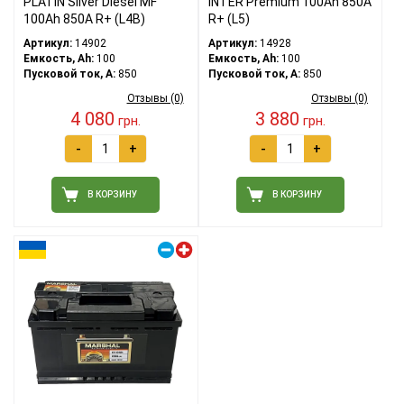
PLATIN Silver Diesel MF
INTER Premium 100Ah 850A
100Ah 850A R+ (L4B)
R+ (L5)
Артикул:
14902
Артикул:
14928
Емкость, Ah:
100
Емкость, Ah:
100
Пусковой ток, A:
850
Пусковой ток, A:
850
Отзывы (0)
Отзывы (0)
4 080
3 880
грн.
грн.
-
+
-
+
В КОРЗИНУ
В КОРЗИНУ
Правый плюс