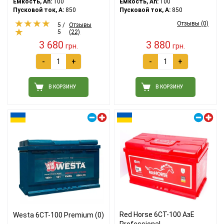
Емкость, Ah:
100
Емкость, Ah:
100
Пусковой ток, A:
850
Пусковой ток, A:
850
Отзывы (0)
5 /
Отзывы
5
(22)
3 680
3 880
грн.
грн.
-
+
-
+
В КОРЗИНУ
В КОРЗИНУ
Правый плюс
Правый плюс
Red Horse 6СТ-100 АзE
Westa 6CT-100 Premium (0)
Professional