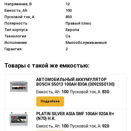
Напряжение, В
12
Емкость, Ah
100
Пусковой ток, A
850
Полярность
Правый плюс
Тип корпуса
Европа
Технология
Ca
Исполнение
Малообслуживаемый
Гарантия
2
Товары с такой же емкостью:
АВТОМОБИЛЬНЫЙ АККУМУЛЯТОР
BOSCH S5013 100AH 830A (0092S50130)
Емкость, Ah:
100
Пусковой ток, A:
830
Подробнее
PLATIN SILVER ASIA SMF 100AH 920A R+
(N70) Н.К.
Емкость, Ah:
100
Пусковой ток, A:
920