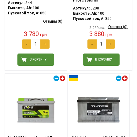
Артикул:
544
Емкость, Ah:
100
Артикул:
5208
Пусковой ток, A:
850
Емкость, Ah:
100
Пусковой ток, A:
850
Отзывы (0)
Отзывы (0)
3 989
грн.
3 780
3 880
грн.
грн.
-
+
-
+
В КОРЗИНУ
В КОРЗИНУ
Правый плюс
Правый плюс