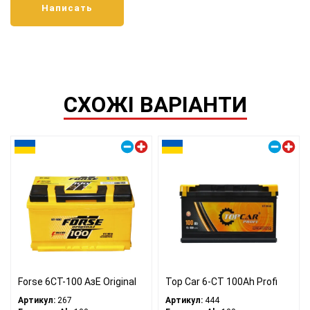
СХОЖІ ВАРІАНТИ
Правый плюс
Правый плюс
Forse 6СТ-100 АзЕ Original
Top Car 6-CT 100Ah Profi
Артикул:
267
Артикул:
444