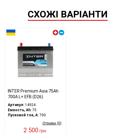
СХОЖІ ВАРІАНТИ
Левый плюс
INTER Premium Asia 75Ah
700A L+ EFB (D26)
Артикул:
14924
Емкость, Ah:
75
Пусковой ток, A:
700
Отзывы (0)
2 500
грн.