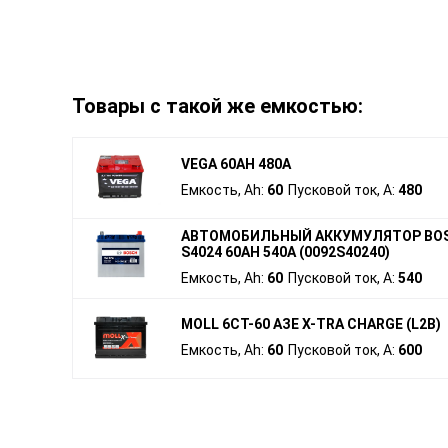
Товары с такой же емкостью:
VEGA 60AH 480A
Емкость, Ah:
60
Пусковой ток, A:
480
АВТОМОБИЛЬНЫЙ АККУМУЛЯТОР BO
S4024 60AH 540A (0092S40240)
Емкость, Ah:
60
Пусковой ток, A:
540
MOLL 6СТ-60 АЗЕ X-TRA CHARGE (L2B)
Емкость, Ah:
60
Пусковой ток, A:
600