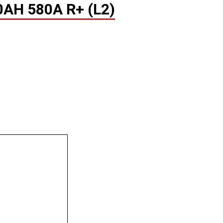
H 580A R+ (L2)