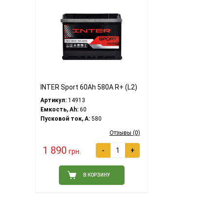
INTER Sport 60Ah 580A R+ (L2)
Артикул:
14913
Емкость, Ah:
60
Пусковой ток, A:
580
Отзывы (0)
1 890
-
+
грн.
В КОРЗИНУ