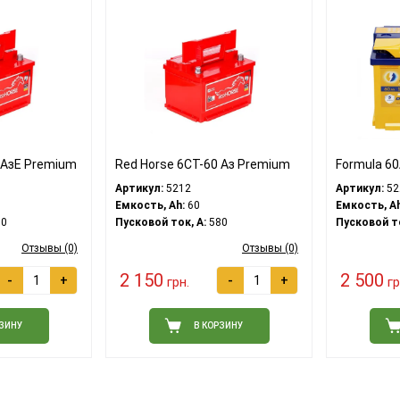
 АзЕ Premium
Red Horse 6СТ-60 Аз Premium
Formula 60
Артикул:
5212
Артикул:
52
Емкость, Ah:
60
Емкость, Ah
0
Пусковой ток, A:
580
Пусковой то
Отзывы (0)
Отзывы (0)
2 150
2 500
-
+
-
+
грн.
гр
РЗИНУ
В КОРЗИНУ