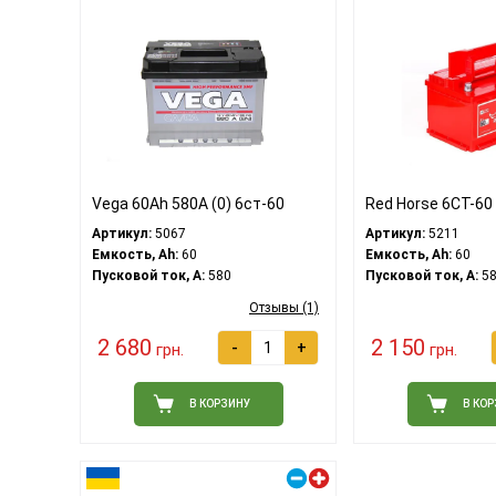
Vega 60Ah 580A (0) 6ст-60
Red Horse 6СТ-60
Артикул:
5067
Артикул:
5211
Емкость, Ah:
60
Емкость, Ah:
60
Пусковой ток, A:
580
Пусковой ток, A:
58
Отзывы (1)
2 680
2 150
-
+
грн.
грн.
В КОРЗИНУ
В КО
Правый плюс