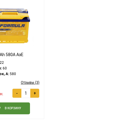
Ah 580A АзЕ
22
:
60
к, A:
580
Отзывы (3)
-
+
н.
В КОРЗИНУ