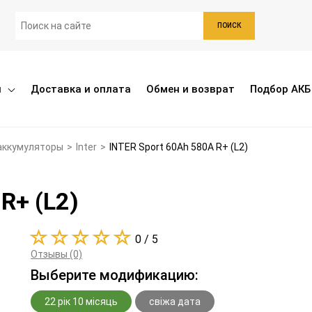
ПОИСК
ы
Доставка и оплата
Обмен и возврат
Подбор АКБ
аккумуляторы
>
Inter
>
INTER Sport 60Ah 580A R+ (L2)
R+ (L2)
0 / 5
Отзывы (0)
Выберите модификацию:
22 рік 10 місяць
свіжа дата