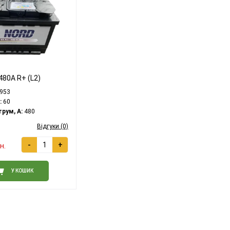
480A R+ (L2)
953
:
60
рум, A:
480
Відгуки (0)
-
+
н.
У КОШИК