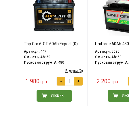
Top Car 6-CT 60Ah Expert (0)
Uniforce 60Ah 48
Артикул:
447
Артикул:
5035
Ємність, Ah:
60
Ємність, Ah:
60
Пусковий струм, A:
480
Пусковий струм, A:
Відгуки (0)
1 980
2 200
-
+
грн.
грн.
У КОШИК
У К