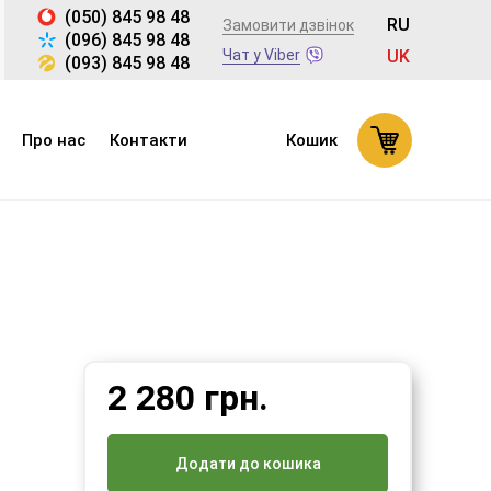
(050) 845 98 48
RU
Замовити дзвінок
(096) 845 98 48
Чат у Viber
UK
(093) 845 98 48
Про нас
Контакти
Кошик
2 280
грн.
Додати до кошика