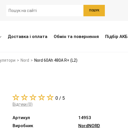
ПОШУК
Доставка і оплата
Обмін та повернення
Підбір АКБ
мулятори
>
Nord
>
Nord 60Ah 480A R+ (L2)
0 / 5
Відгуки (0)
Артикул
14953
Виробник
Nord
NORD