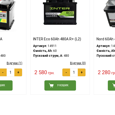
0A
INTER Eco 60Ah 480A R+ (L2)
Nord 60Ah 
Артикул:
14911
Артикул:
14
Ємність, Ah:
60
Ємність, Ah
480
Пусковий струм, A:
480
Пусковий ст
Відгуки (1)
Відгуки (0)
2 580
2 280
-
+
-
+
грн.
гр
ОШИК
У КОШИК