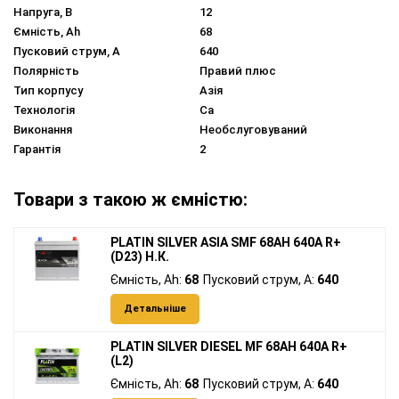
Напруга, В
12
Ємність, Ah
68
Пусковий струм, A
640
Полярність
Правий плюс
Тип корпусу
Азія
Технологія
Ca
Виконання
Необслуговуваний
Гарантія
2
Товари з такою ж ємністю:
PLATIN SILVER ASIA SMF 68AH 640A R+
(D23) Н.К.
Ємність, Ah:
68
Пусковий струм, A:
640
Детальніше
PLATIN SILVER DIESEL MF 68AH 640A R+
(L2)
Ємність, Ah:
68
Пусковий струм, A:
640