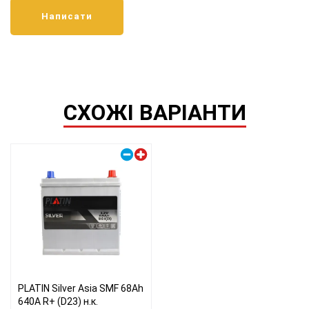
СХОЖІ ВАРІАНТИ
Правий плюс
PLATIN Silver Asia SMF 68Ah
640A R+ (D23) н.к.