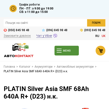
Графік роботи:
ПН - ПТ: з 9:00 до 19:00
СБ: з 11:00 до 15:00
ПОШУК
(050) 845 98 48
(096) 845 98 48
(093) 845 98 48
Замовити дзвінок
Чат у Viber
RU
UK
МЕНЮ
Головна
>
Каталог
>
Акумулятори
>
Автомобільні акумулятори
>
PLATIN Silver Asia SMF 68Ah 640A R+ (D23) н.к.
PLATIN Silver Asia SMF 68Ah
640A R+ (D23) н.к.