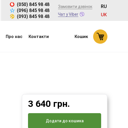
(050) 845 98 48
RU
Замовити дзвінок
(096) 845 98 48
Чат у Viber
UK
(093) 845 98 48
Про нас
Контакти
Кошик
3 640
грн.
Додати до кошика