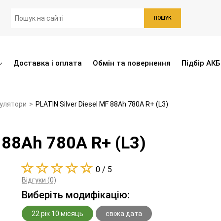
ПОШУК
Доставка і оплата
Обмін та повернення
Підбір АКБ
мулятори
>
PLATIN Silver Diesel MF 88Ah 780A R+ (L3)
F 88Ah 780A R+ (L3)
0 / 5
Відгуки (0)
Виберіть модифікацію:
22 рік 10 місяць
свіжа дата