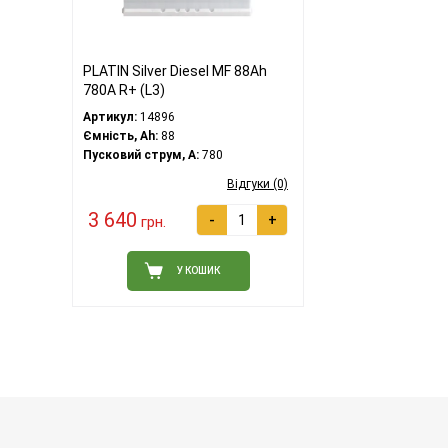
PLATIN Silver Diesel MF 88Ah
780A R+ (L3)
Артикул:
14896
Ємність, Ah:
88
Пусковий струм, A:
780
Відгуки (0)
3 640
-
+
грн.
У КОШИК