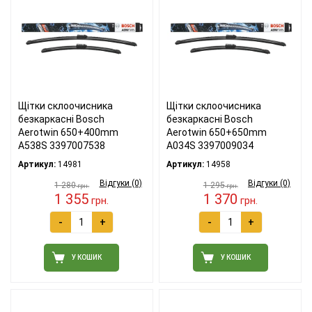
Щітки склоочисника
Щітки склоочисника
безкаркасні Bosch
безкаркасні Bosch
Aerotwin 650+400mm
Aerotwin 650+650mm
A538S 3397007538
A034S 3397009034
Артикул:
14981
Артикул:
14958
Відгуки (0)
Відгуки (0)
1 280
1 295
грн.
грн.
1 355
1 370
грн.
грн.
-
+
-
+
У КОШИК
У КОШИК