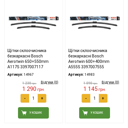
Щітки склоочисника
Щітки склоочисника
безкаркасні Bosch
безкаркасні Bosch
Aerotwin 650+550mm
Aerotwin 600+400mm
A117S 3397007117
A555S 3397007555
Артикул:
14967
Артикул:
14983
Відгуки (0)
Відгуки (0)
1 230
1 090
грн.
грн.
1 290
1 145
грн.
грн.
-
+
-
+
У КОШИК
У КОШИК