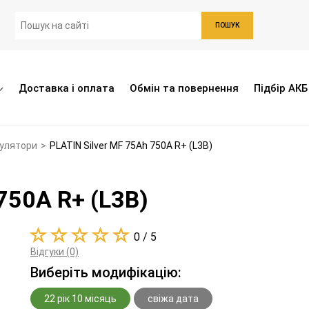
ПОШУК
Доставка і оплата
Обмін та повернення
Підбір АКБ
мулятори
>
PLATIN Silver MF 75Ah 750A R+ (L3B)
750A R+ (L3B)
0 / 5
Відгуки (0)
Виберіть модифікацію:
22 рік 10 місяць
свіжа дата