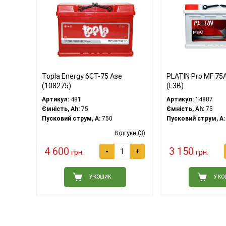
Topla Energy 6CT-75 Азе
PLATIN Pro MF 75
(108275)
(L3В)
Артикул:
481
Артикул:
14887
Ємність, Ah:
75
Ємність, Ah:
75
Пусковий струм, A:
750
Пусковий струм, A:
Відгуки (3)
4 600
3 150
-
+
грн.
грн.
У КОШИК
У К