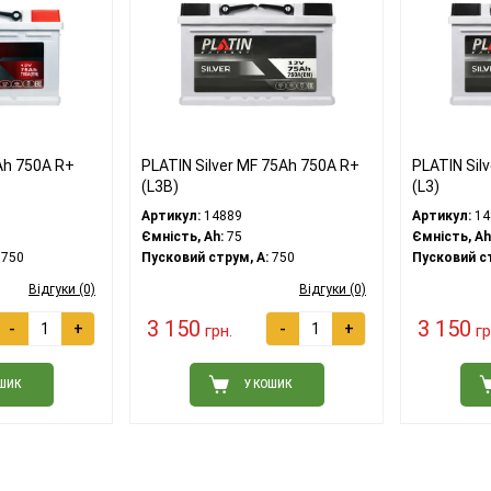
Ah 750A R+
PLATIN Silver MF 75Ah 750A R+
PLATIN Sil
(L3B)
(L3)
Артикул:
14889
Артикул:
14
Ємність, Ah:
75
Ємність, Ah
750
Пусковий струм, A:
750
Пусковий ст
Відгуки (0)
Відгуки (0)
3 150
3 150
-
+
-
+
грн.
гр
ОШИК
У КОШИК