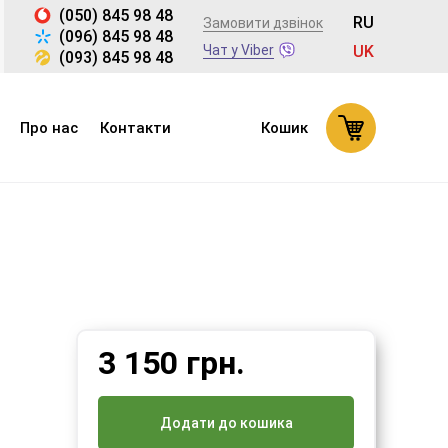
(050) 845 98 48
RU
Замовити дзвінок
(096) 845 98 48
Чат у Viber
UK
(093) 845 98 48
Про нас
Контакти
Кошик
3 150
грн.
Додати до кошика