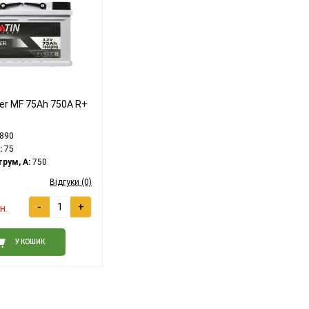
ver MF 75Ah 750A R+
890
:
75
рум, A:
750
Відгуки (0)
-
+
н.
У КОШИК