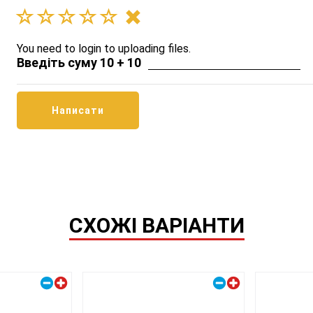
You need to login to uploading files.
Введіть суму 10 + 10
СХОЖІ ВАРІАНТИ
Правий плюс
Правий плюс