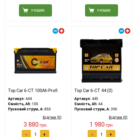
У КОШИК
У КОШИК
Правий плюс
Правий плюс
Top Car 6-CT 100Ah Profi
Top Car 6-CT 44 (0)
Артикул:
444
Артикул:
445
Ємність, Ah:
100
Ємність, Ah:
44
Пусковий струм, A:
850
Пусковий струм, A:
390
Відгуки (0)
Відгуки (0)
3 880
1 980
грн.
грн.
-
+
-
+