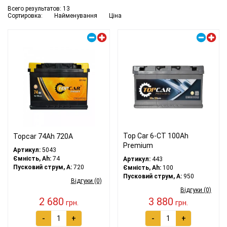
Всего результатов:
13
Сортировка:
Найменування
Ціна
Правий плюс
Правий плюс
Top Car 6-CT 100Ah
Topcar 74Ah 720A
Premium
Артикул:
5043
Ємність, Ah:
74
Артикул:
443
Пусковий струм, A:
720
Ємність, Ah:
100
Пусковий струм, A:
950
Відгуки (0)
Відгуки (0)
2 680
3 880
грн.
грн.
-
+
-
+