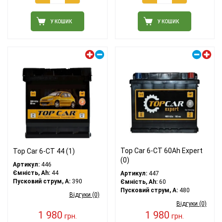
У КОШИК
У КОШИК
Лівий плюс
Правий плюс
Top Car 6-CT 60Ah Expert
Top Car 6-CT 44 (1)
(0)
Артикул:
446
Ємність, Ah:
44
Артикул:
447
Пусковий струм, A:
390
Ємність, Ah:
60
Пусковий струм, A:
480
Відгуки (0)
Відгуки (0)
1 980
1 980
грн.
грн.