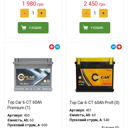
1 980
2 450
грн.
грн.
-
+
-
+
У КОШИК
У КОШИК
Лівий плюс
Правий плюс
Top Car 6-CT 60Ah
Top Car 6-CT 60Ah Profi (0)
Premium (1)
Артикул:
451
Ємність, Ah:
60
Артикул:
450
Пусковий струм, A:
540
Ємність, Ah:
60
Пусковий струм, A:
600
Відгуки (0)