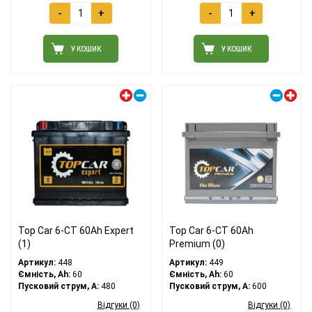
-
+
-
+
У КОШИК
У КОШИК
Лівий плюс
Правий плюс
Top Car 6-CT 60Ah Expert
Top Car 6-CT 60Ah
(1)
Premium (0)
Артикул:
448
Артикул:
449
Ємність, Ah:
60
Ємність, Ah:
60
Пусковий струм, A:
480
Пусковий струм, A:
600
Відгуки (0)
Відгуки (0)