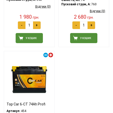
Ємність, Ah:
74
Пусковий струм, A:
760
Відгуки (0)
Відгуки (0)
1 980
2 680
грн.
грн.
-
+
-
+
У КОШИК
У КОШИК
Правий плюс
Top Car 6-CT 74Ah Profi
Артикул:
454