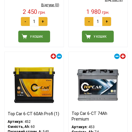
Відгуки (0)
2 450
1 980
грн.
грн.
-
+
-
+
У КОШИК
У КОШИК
Лівий плюс
Правий плюс
Top Car 6-CT 74Ah
Top Car 6-CT 60Ah Profi (1)
Premium
Артикул:
452
Ємність, Ah:
60
Артикул:
453
Пусковий струм, A:
540