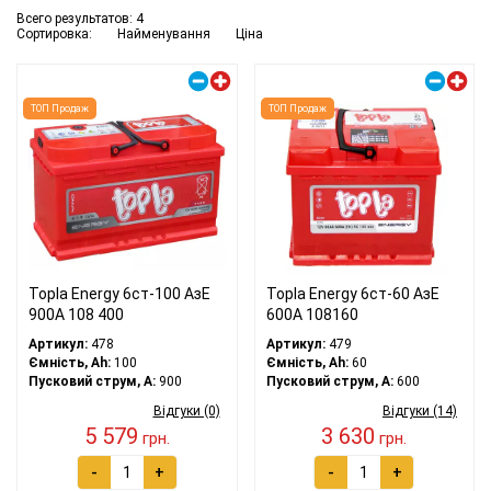
Всего результатов:
4
Сортировка:
Найменування
Ціна
Правий плюс
Правий плюс
ТОП Продаж
ТОП Продаж
Topla Energy 6ст-100 АзЕ
Topla Energy 6ст-60 АзЕ
900A 108 400
600A 108160
Артикул:
478
Артикул:
479
Ємність, Ah:
100
Ємність, Ah:
60
Пусковий струм, A:
900
Пусковий струм, A:
600
Відгуки (0)
Відгуки (14)
5 579
3 630
грн.
грн.
-
+
-
+