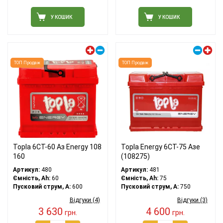
У КОШИК
У КОШИК
Лівий плюс
Правий плюс
ТОП Продаж
ТОП Продаж
Topla 6СТ-60 Аз Energy 108
Topla Energy 6CT-75 Азе
160
(108275)
Артикул:
480
Артикул:
481
Ємність, Ah:
60
Ємність, Ah:
75
Пусковий струм, A:
600
Пусковий струм, A:
750
Відгуки (4)
Відгуки (3)
3 630
4 600
грн.
грн.