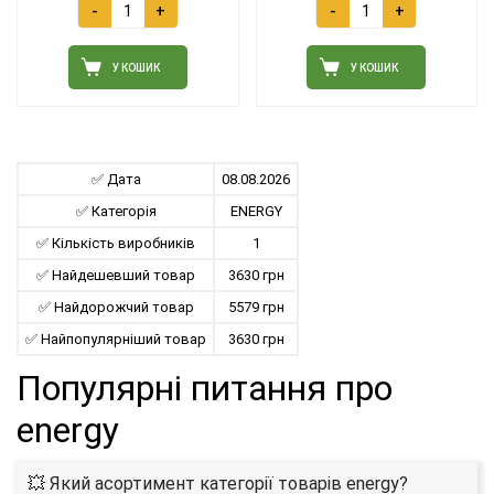
-
+
-
+
У КОШИК
У КОШИК
✅ Дата
08.08.2026
✅ Категорія
ENERGY
✅ Кількість виробників
1
✅ Найдешевший товар
3630 грн
✅ Найдорожчий товар
5579 грн
✅ Найпопулярніший товар
3630 грн
Популярні питання про
energy
💥 Який асортимент категорії товарів energy?