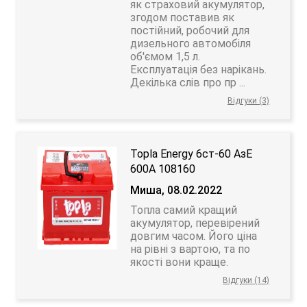
як страховий акумулятор,
згодом поставив як
постійний, робочий для
дизельного автомобіля
об'ємом 1,5 л.
Експлуатація без нарікань.
Декілька слів про пр ...
Відгуки (3)
Topla Energy 6ст-60 АзЕ
600A 108160
Миша, 08.02.2022
Топла самий кращий
акумулятор, перевірений
довгим часом. Його ціна
на рівні з вартою, та по
якості вони краще.
Відгуки (14)