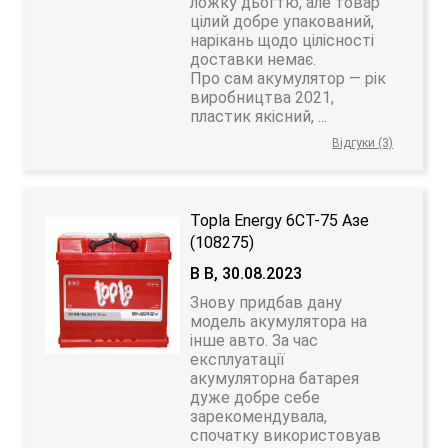
ложку дьогтю, але товар
цілий добре упакований,
нарікань щодо цілісності
доставки немає.
Про сам акумулятор — рік
виробництва 2021,
пластик якісний, ...
Відгуки (3)
Topla Energy 6CT-75 Азе
(108275)
В В, 30.08.2023
Знову придбав дану
модель акумулятора на
інше авто. За час
експлуатації
акумуляторна батарея
дуже добре себе
зарекомендувала,
спочатку використовуав