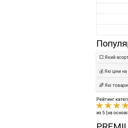
Популя
💥 Який асор
💰 Які ціни н
🌈 Які товар
Рейтинг катего
из 5 (на основі
PREMIUM