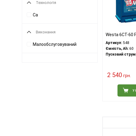
Технологія
Ca
Виконання
Westa 6CT-60 
Артикул:
548
Малообслуговуваний
Ємність, Ah:
60
Пусковий струм,
2 540
грн.
У