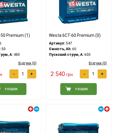
50 Premium (1)
Westa 6CT-60 Premium (0)
6
Артикул:
547
:
50
Ємність, Ah:
60
рум, A:
480
Пусковий струм, A:
600
Відгуки (0)
Відгуки (0)
2 540
-
+
-
+
н.
грн.
У КОШИК
У КОШИК
Лівий плюс
Правий плюс