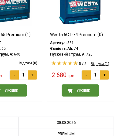
65 Premium (1)
Westa 6CT-74 Premium (0)
0
Артикул:
551
:
65
Ємність, Ah:
74
рум, A:
640
Пусковий струм, A:
720
Відгуки (0)
5 / 5
Відгуки (1)
2 680
-
+
-
+
н.
грн.
У КОШИК
У КОШИК
08.08.2026
PREMIUM