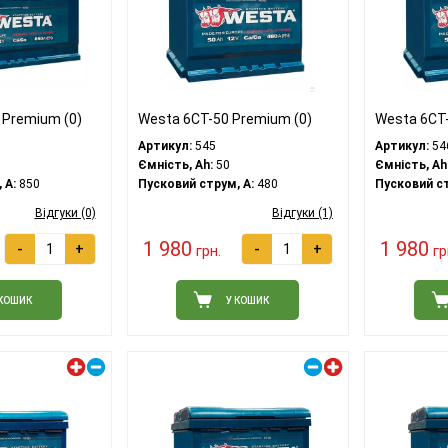
 Premium (0)
Westa 6CT-50 Premium (0)
Westa 6CT-
Артикул:
545
Артикул:
54
Ємність, Ah:
50
Ємність, Ah
 A:
850
Пусковий струм, A:
480
Пусковий ст
Відгуки (0)
Відгуки (1)
1 980
1 980
-
+
-
+
грн.
гр
 КОШИК
У КОШИК
Лівий плюс
Правий плюс