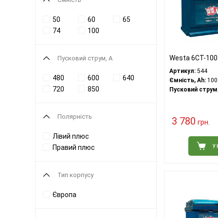
50
60
65
74
100
Westa 6CT-100
Пусковий струм, А
Артикул:
544
480
600
640
Ємність, Ah:
100
720
850
Пусковий струм,
Полярність
3 780
грн.
Лівий плюс
У
Правий плюс
Тип корпусу
Європа