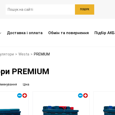
ПОШУК
Доставка і оплата
Обмін та повернення
Підбір АКБ
мулятори
>
Westa
>
PREMIUM
ори PREMIUM
йменування
Ціна
Правий плюс
Правий плюс