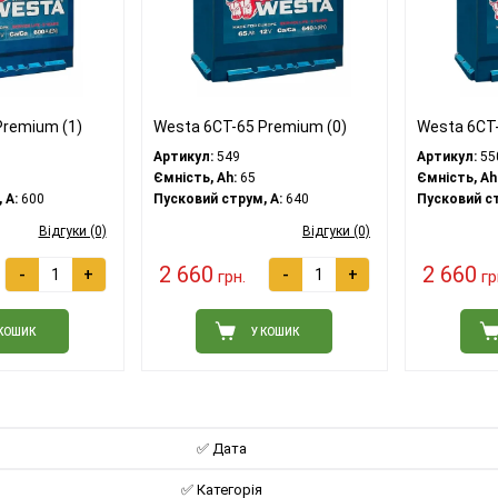
Premium (1)
Westa 6CT-65 Premium (0)
Westa 6CT-
Артикул:
549
Артикул:
55
Ємність, Ah:
65
Ємність, Ah
 A:
600
Пусковий струм, A:
640
Пусковий ст
Відгуки (0)
Відгуки (0)
2 660
2 660
-
+
-
+
грн.
гр
 КОШИК
У КОШИК
✅ Дата
✅ Категорія