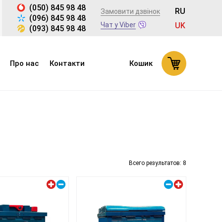
(050) 845 98 48
RU
Замовити дзвінок
(096) 845 98 48
Чат у Viber
UK
(093) 845 98 48
Про нас
Контакти
Кошик
Всего результатов:
8
Лівий плюс
Правий плюс