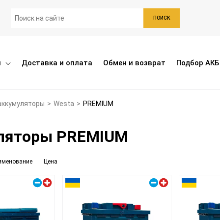
ПОИСК
ы
Доставка и оплата
Обмен и возврат
Подбор АКБ
аккумуляторы
>
Westa
>
PREMIUM
ляторы PREMIUM
именование
Цена
Правый плюс
Правый плюс