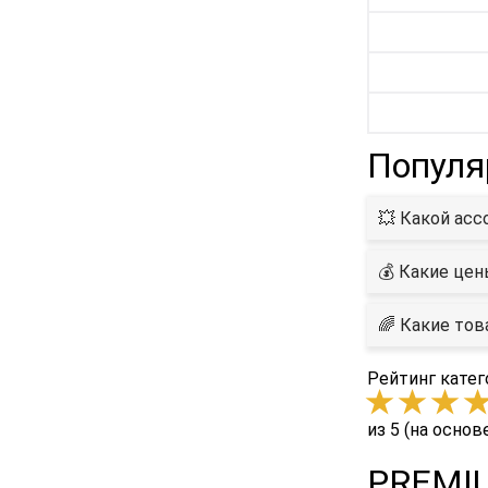
Популя
💥 Какой асс
💰 Какие цен
🌈 Какие то
Рейтинг катег
из 5 (на основ
PREMIU