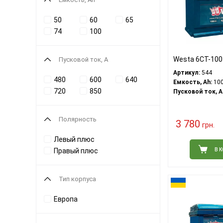
50
60
65
74
100
Westa 6CT-100
Пусковой ток, A
Артикул:
544
480
600
640
Емкость, Ah:
10
720
850
Пусковой ток, A
Полярность
3 780
грн.
Левый плюс
В 
Правый плюс
Тип корпуса
Европа