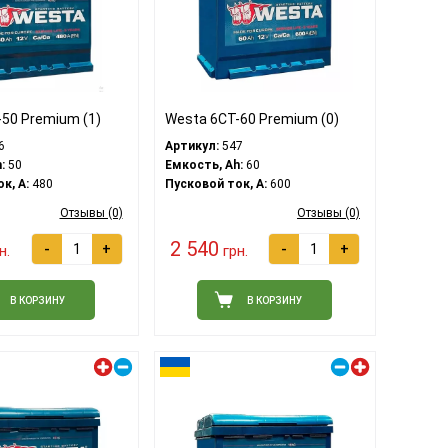
50 Premium (1)
Westa 6CT-60 Premium (0)
6
Артикул:
547
:
50
Емкость, Ah:
60
к, A:
480
Пусковой ток, A:
600
Отзывы (0)
Отзывы (0)
2 540
-
+
-
+
н.
грн.
В КОРЗИНУ
В КОРЗИНУ
Левый плюс
Правый плюс