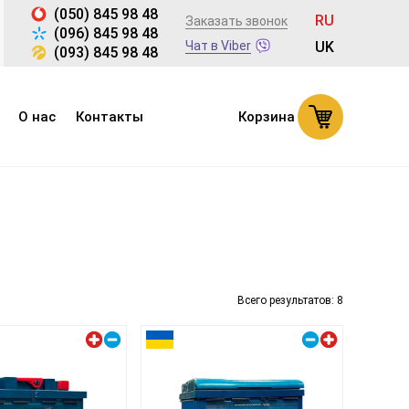
(050) 845 98 48
RU
Заказать звонок
(096) 845 98 48
Чат в Viber
UK
(093) 845 98 48
О нас
Контакты
Корзина
Всего результатов:
8
Левый плюс
Правый плюс