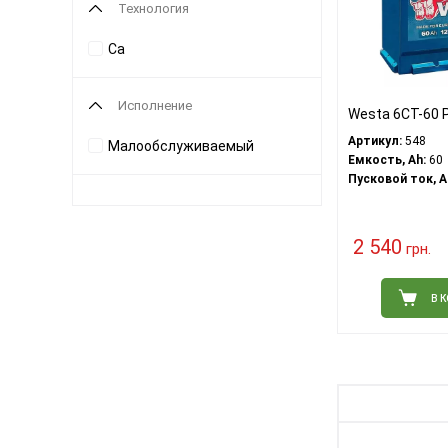
Технология
Ca
Исполнение
Westa 6CT-60 
Артикул:
548
Малообслуживаемый
Емкость, Ah:
60
Пусковой ток, A
2 540
грн.
В 