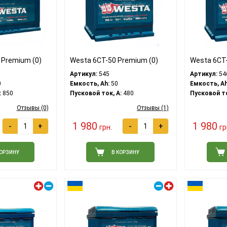
 Premium (0)
Westa 6CT-50 Premium (0)
Westa 6CT-
Артикул:
545
Артикул:
54
0
Емкость, Ah:
50
Емкость, Ah
:
850
Пусковой ток, A:
480
Пусковой то
Отзывы (0)
Отзывы (1)
1 980
1 980
-
+
-
+
грн.
гр
КОРЗИНУ
В КОРЗИНУ
Левый плюс
Правый плюс