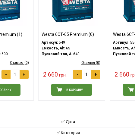
Premium (1)
Westa 6CT-65 Premium (0)
Westa 6CT-
Артикул:
549
Артикул:
55
Емкость, Ah:
65
Емкость, Ah
:
600
Пусковой ток, A:
640
Пусковой то
Отзывы (0)
Отзывы (0)
2 660
2 660
-
+
-
+
грн.
гр
КОРЗИНУ
В КОРЗИНУ
✅ Дата
✅ Категория