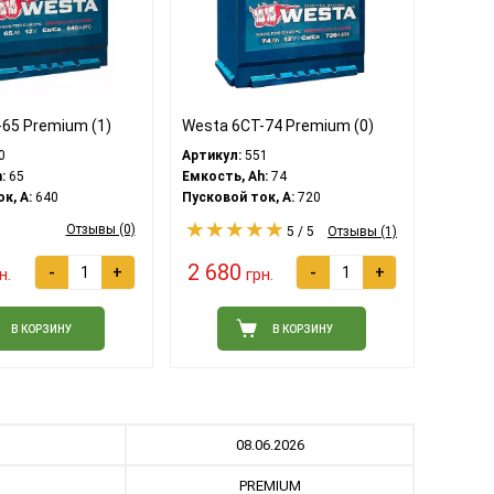
65 Premium (1)
Westa 6CT-74 Premium (0)
0
Артикул:
551
:
65
Емкость, Ah:
74
к, A:
640
Пусковой ток, A:
720
Отзывы (0)
5 / 5
Отзывы (1)
2 680
-
+
-
+
н.
грн.
В КОРЗИНУ
В КОРЗИНУ
08.06.2026
PREMIUM