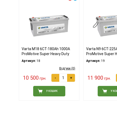
Varta M18 6СТ-180Ah 1000A
Varta N9 6СТ-225
ProMotive Super Heavy Duty
ProMotive Super 
Артикул:
18
Артикул:
19
Відгуки (0)
10 500
11 900
-
+
грн.
грн.
У КОШИК
У К