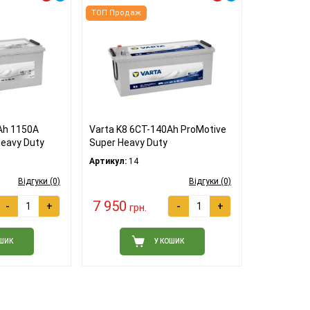
ТОП Продаж
Ah 1150A
Varta K8 6СТ-140Ah ProMotive
Heavy Duty
Super Heavy Duty
Артикул:
14
Відгуки (0)
Відгуки (0)
7 950
-
+
-
+
грн.
ОШИК
У КОШИК