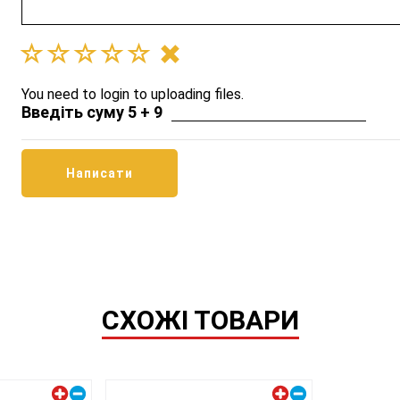
You need to login to uploading files.
Введіть суму 5 + 9
СХОЖІ ТОВАРИ
Лівий плюс
Лівий плюс