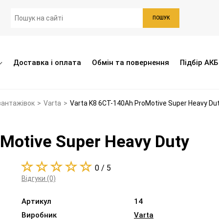
ПОШУК
Доставка і оплата
Обмін та повернення
Підбір АКБ
вантажівок
>
Varta
>
Varta K8 6СТ-140Ah ProMotive Super Heavy Du
Motive Super Heavy Duty
0 / 5
Відгуки (0)
Артикул
14
Виробник
Varta