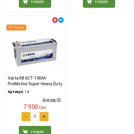
У КОШИК
У КОШИК
Лівий плюс
ТОП Продаж
Varta K8 6СТ-140Ah
ProMotive Super Heavy Duty
Артикул:
14
Відгуки (0)
7 950
грн.
-
+
У КОШИК