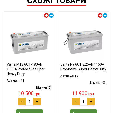
СХОЖІ ТОВАРИ
Лівий плюс
Лівий плюс
Varta M18 6СТ-180Ah
Varta N9 6СТ-225Ah 1150A
1000A ProMotive Super
ProMotive Super Heavy Duty
Heavy Duty
Артикул:
19
Артикул:
18
Відгуки (0)
Відгуки (0)
10 500
11 900
грн.
грн.
-
+
-
+