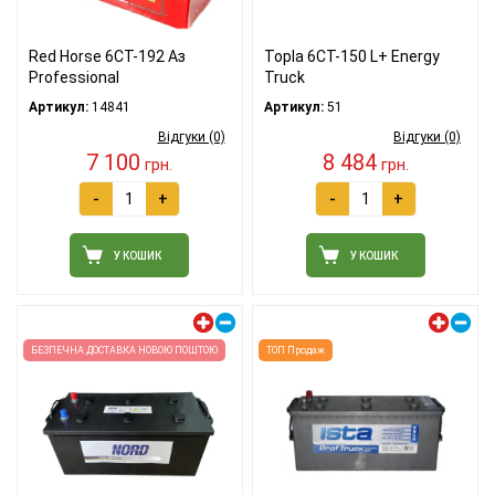
Red Horse 6СТ-192 Аз
Topla 6СТ-150 L+ Energy
Professional
Truck
Артикул:
14841
Артикул:
51
Відгуки (0)
Відгуки (0)
7 100
8 484
грн.
грн.
-
+
-
+
У КОШИК
У КОШИК
Лівий плюс
Лівий плюс
БЕЗПЕЧНА ДОСТАВКА НОВОЮ ПОШТОЮ
ТОП Продаж