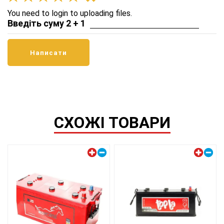
You need to login to uploading files.
Введіть суму 2 + 1
СХОЖІ ТОВАРИ
Лівий плюс
Лівий плюс